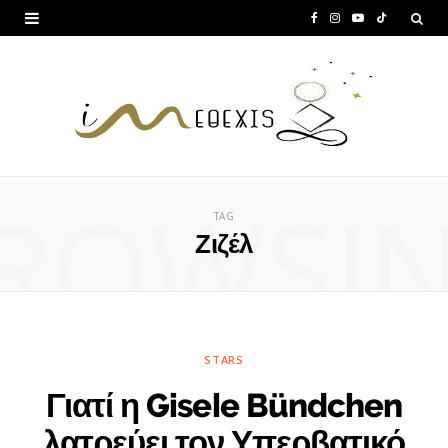
F
I
Y
T
a
n
o
i
c
s
u
k
e
t
T
T
b
a
u
o
ROWSI
o
g
b
k
TAG
o
r
e
Ζιζέλ
k
a
m
STARS
Γιατί η Gisele Bündchen
λατρεύει τον Υπερβατικό