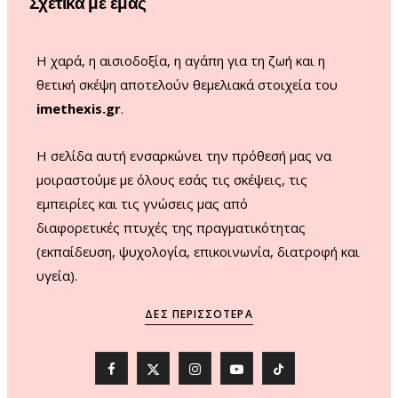
Σχετικά με εμάς
k
a
m
Η χαρά, η αισιοδοξία, η αγάπη για τη ζωή και η
θετική σκέψη αποτελούν θεμελιακά στοιχεία του
imethexis.gr
.
H σελίδα αυτή ενσαρκώνει την πρόθεσή μας να
μοιραστούμε με όλους εσάς τις σκέψεις, τις
εμπειρίες και τις γνώσεις μας από
διαφορετικές πτυχές της πραγματικότητας
(εκπαίδευση, ψυχολογία, επικοινωνία, διατροφή και
υγεία).
ΔΕΣ ΠΕΡΙΣΣΌΤΕΡΑ
F
X
I
Y
T