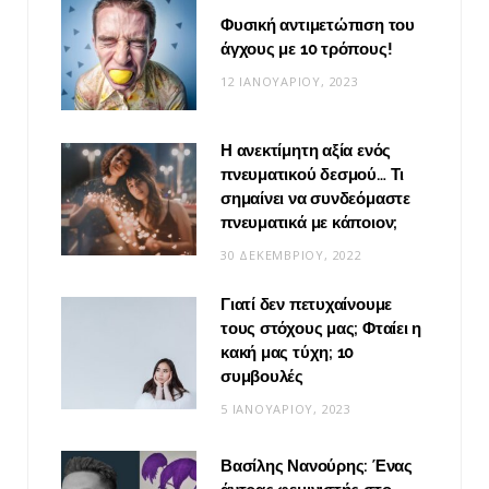
Φυσική αντιμετώπιση του
άγχους με 10 τρόπους!
12 ΙΑΝΟΥΑΡΊΟΥ, 2023
Η ανεκτίμητη αξία ενός
πνευματικού δεσμού… Τι
σημαίνει να συνδεόμαστε
πνευματικά με κάποιον;
30 ΔΕΚΕΜΒΡΊΟΥ, 2022
Γιατί δεν πετυχαίνουμε
τους στόχους μας; Φταίει η
κακή μας τύχη; 10
συμβουλές
5 ΙΑΝΟΥΑΡΊΟΥ, 2023
Βασίλης Νανούρης: Ένας