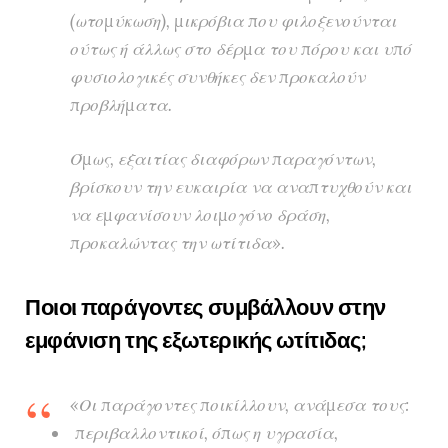
(ωτομύκωση), μικρόβια που φιλοξενούνται
ούτως ή άλλως στο δέρμα του πόρου και υπό
φυσιολογικές συνθήκες δεν προκαλούν
προβλήματα.
Όμως, εξαιτίας διαφόρων παραγόντων,
βρίσκουν την ευκαιρία να αναπτυχθούν και
να εμφανίσουν λοιμογόνο δράση,
προκαλώντας την ωτίτιδα».
Ποιοι παράγοντες συμβάλλουν στην
εμφάνιση της εξωτερικής ωτίτιδας;
«Οι παράγοντες ποικίλλουν, ανάμεσα τους:
περιβαλλοντικοί, όπως η υγρασία,