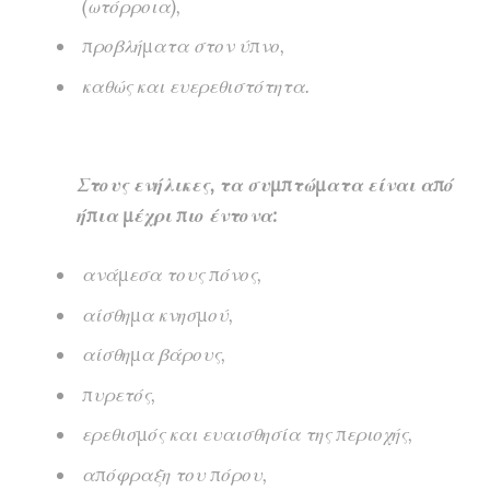
(ωτόρροια),
προβλήματα στον ύπνο,
καθώς και ευερεθιστότητα.
Στους ενήλικες, τα συμπτώματα είναι από
ήπια μέχρι πιο έντονα:
ανάμεσα τους πόνος,
αίσθημα κνησμού,
αίσθημα βάρους,
πυρετός,
ερεθισμός και ευαισθησία της περιοχής,
απόφραξη του πόρου,