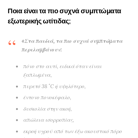
Ποια είναι τα πιο συχνά συμπτώματα
εξωτερικής ωτίτιδας;
«Στα παιδιά, τα πιο συχνά συμπτώματα
περιλαμβάνουν:
πόνο στο αυτί, ειδικά όταν είναι
ξαπλωμένα,
πυρετό 38 ˚C ή υψηλότερο,
έντονο πονοκέφαλο,
δυσκολία στην ακοή,
απώλεια ισορροπίας,
εκροή υγρού από των έξω ακουστικό πόρο