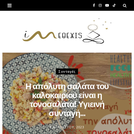
F
I
Y
T
a
n
o
i
c
s
u
k
e
t
T
T
b
a
u
o
o
g
b
k
o
r
e
Συνταγές
k
a
Η απόλυτη σαλάτα του
m
καλοκαιριού είναι η
τονοσαλάτα! Υγιεινή
συνταγή…
6 ΑΥΓΟΎΣΤΟΥ, 2023