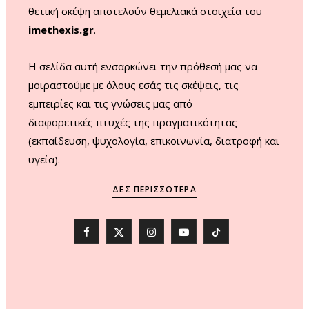
θετική σκέψη αποτελούν θεμελιακά στοιχεία του
imethexis.gr
.
H σελίδα αυτή ενσαρκώνει την πρόθεσή μας να
μοιραστούμε με όλους εσάς τις σκέψεις, τις
εμπειρίες και τις γνώσεις μας από
διαφορετικές πτυχές της πραγματικότητας
(εκπαίδευση, ψυχολογία, επικοινωνία, διατροφή και
υγεία).
ΔΕΣ ΠΕΡΙΣΣΌΤΕΡΑ
F
X
I
Y
T
a
(
n
o
i
c
T
s
u
k
e
w
t
T
T