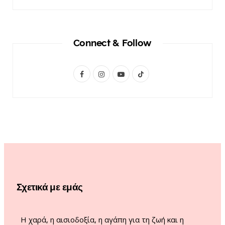
Connect & Follow
F
I
Y
T
a
n
o
i
c
s
u
k
e
t
T
T
b
a
u
o
o
g
b
k
o
r
e
Σχετικά με εμάς
k
a
m
Η χαρά, η αισιοδοξία, η αγάπη για τη ζωή και η