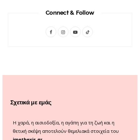
Connect & Follow
F
I
Y
T
a
n
o
i
c
s
u
k
e
t
T
T
b
a
u
o
o
g
b
k
o
r
e
Σχετικά με εμάς
k
a
m
Η χαρά, η αισιοδοξία, η αγάπη για τη ζωή και η
θετική σκέψη αποτελούν θεμελιακά στοιχεία του
imethexis.gr
.