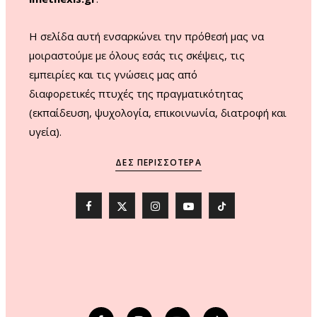
H σελίδα αυτή ενσαρκώνει την πρόθεσή μας να
μοιραστούμε με όλους εσάς τις σκέψεις, τις
εμπειρίες και τις γνώσεις μας από
διαφορετικές πτυχές της πραγματικότητας
(εκπαίδευση, ψυχολογία, επικοινωνία, διατροφή και
υγεία).
ΔΕΣ ΠΕΡΙΣΣΌΤΕΡΑ
F
X
I
Y
T
a
(
n
o
i
c
T
s
u
k
e
w
t
T
T
b
i
a
u
o