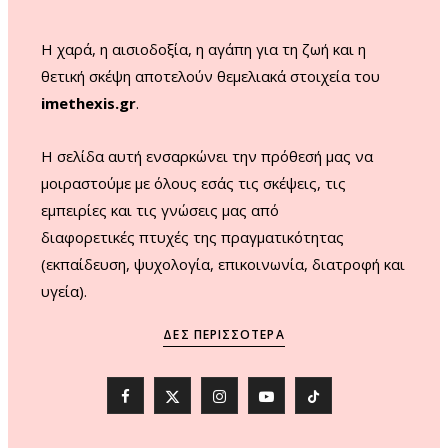
m
Η χαρά, η αισιοδοξία, η αγάπη για τη ζωή και η
θετική σκέψη αποτελούν θεμελιακά στοιχεία του
imethexis.gr
.
H σελίδα αυτή ενσαρκώνει την πρόθεσή μας να
μοιραστούμε με όλους εσάς τις σκέψεις, τις
εμπειρίες και τις γνώσεις μας από
διαφορετικές πτυχές της πραγματικότητας
(εκπαίδευση, ψυχολογία, επικοινωνία, διατροφή και
υγεία).
ΔΕΣ ΠΕΡΙΣΣΌΤΕΡΑ
F
X
I
Y
T
a
(
n
o
i