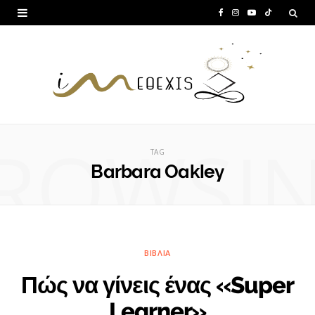
F
I
Y
T
a
n
o
i
c
s
u
k
e
t
T
T
b
a
u
o
ROWSI
o
g
b
k
TAG
o
r
e
Barbara Oakley
k
a
m
ΒΙΒΛΊΑ
Πώς να γίνεις ένας «Super
Learner»