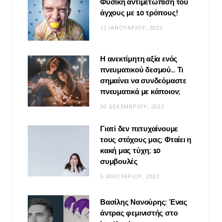
Φυσική αντιμετώπιση του
άγχους με 10 τρόπους!
12 ΙΑΝΟΥΑΡΊΟΥ, 2023
Η ανεκτίμητη αξία ενός
πνευματικού δεσμού… Τι
σημαίνει να συνδεόμαστε
πνευματικά με κάποιον;
30 ΔΕΚΕΜΒΡΊΟΥ, 2022
Γιατί δεν πετυχαίνουμε
τους στόχους μας; Φταίει η
κακή μας τύχη; 10
συμβουλές
5 ΙΑΝΟΥΑΡΊΟΥ, 2023
Βασίλης Νανούρης: Ένας
άντρας φεμινιστής στο