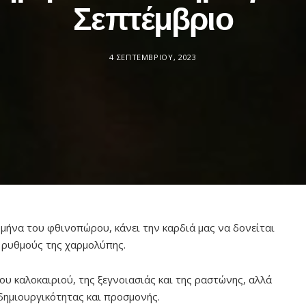
Σεπτέμβριο
4 ΣΕΠΤΕΜΒΡΊΟΥ, 2023
μήνα του φθινοπώρου, κάνει την καρδιά μας να δονείται
 ρυθμούς της χαρμολύπης.
υ καλοκαιριού, της ξεγνοιασιάς και της ραστώνης, αλλά
 δημιουργικότητας και προσμονής.