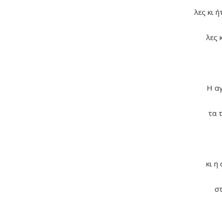
λες κι 
λες 
Η αγ
τα 
κι η
στ