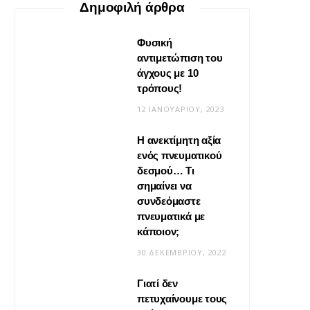
Δημοφιλή άρθρα
Φυσική
αντιμετώπιση του
άγχους με 10
τρόπους!
12 ΙΑΝΟΥΑΡΊΟΥ, 2023
Η ανεκτίμητη αξία
VIRAL
ενός πνευματικού
δεσμού… Τι
Βίντεο: Μεταμόρφωσε το
σημαίνει να
φουλάρι σου σε κιμονό
συνδεόμαστε
πνευματικά με
20 ΜΑΪ́ΟΥ, 2026
κάποιον;
30 ΔΕΚΕΜΒΡΊΟΥ, 2022
Γιατί δεν
πετυχαίνουμε τους