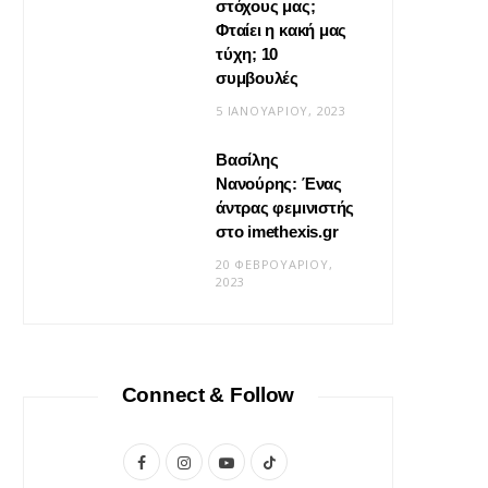
στόχους μας;
Φταίει η κακή μας
τύχη; 10
συμβουλές
5 ΙΑΝΟΥΑΡΊΟΥ, 2023
Βασίλης
Νανούρης: Ένας
ΣΧΈΣΕΙΣ
άντρας φεμινιστής
Η φροντίδα δεν είναι «δώσ’ το
στο imethexis.gr
μου» είναι «τι να κάνω;»
20 ΦΕΒΡΟΥΑΡΊΟΥ,
2023
19 ΜΑΪ́ΟΥ, 2026
Connect & Follow
F
I
Y
T