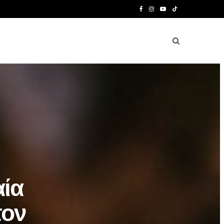
F
I
Y
T
a
n
o
i
c
s
u
k
e
t
T
T
b
a
u
o
o
g
b
k
o
r
e
k
a
m
αία
τον