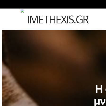
Η 
μν