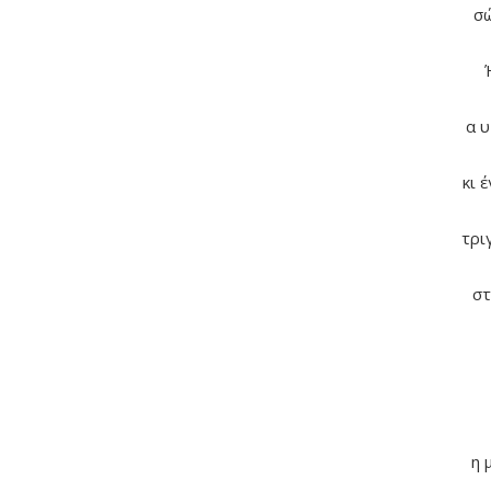
σώ
α υ
κι 
τρι
στ
η 