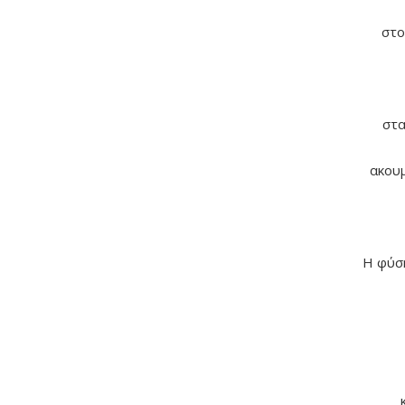
στο
στα
ακου
Η φύση