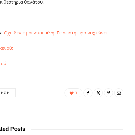
ανθεστήρια θανάτου.
ν
:
Όχι, δεν είμαι λυπημένη. Σε σωστή ώρα νυχτώνει.
κενού;
ιού
ΙΗΣΗ
3
ated Posts