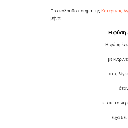
Το ακόλουθο ποίημα της
Κατερίνας Αγ
μήνα:
Η φύση 
Η φύση έχε
με κίτριν
στις λίγ
ότα
κι απ’ τα νε
είχα δει