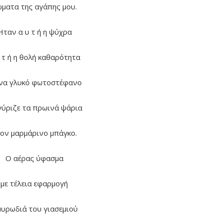
ματα της αγάπης μου.
Ήταν α υ τ ή η ψύχρα
 τ ή η θολή καθαρότητα
ένα γλυκό φωτοστέφανο
γύριζε τα πρωινά ψάρια
ον μαρμάρινο μπάγκο.
Ο αέρας ύφασμα
με τέλεια εφαρμογή
μυρωδιά του γιασεμιού