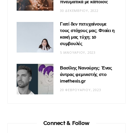
πνευματικά με κάποιον;
30 ΔΕΚΕΜΒΡΊΟΥ, 2022
Γιατί δεν πετυχαίνουμε
τους στόχους μας; Φταίει η
κακή μας τύχη; 10
συμβουλές
5 ΙΑΝΟΥΑΡΊΟΥ, 2023
Βασίλης Νανούρης: Ένας
άντρας φεμινιστής στο
imethexis.gr
20 ΦΕΒΡΟΥΑΡΊΟΥ, 2023
Connect & Follow