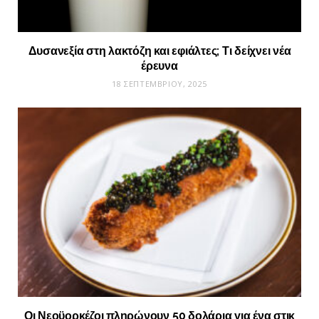
Δυσανεξία στη λακτόζη και εφιάλτες; Τι δείχνει νέα
έρευνα
18 ΣΕΠΤΕΜΒΡΊΟΥ, 2025
Οι Νεοϋορκέζοι πληρώνουν 50 δολάρια για ένα στικ