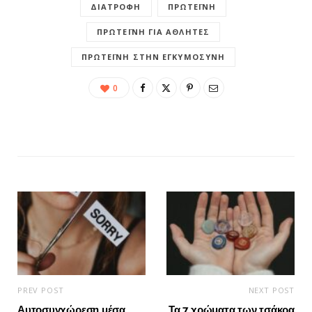
ΔΙΑΤΡΟΦΉ
ΠΡΩΤΕΪ́ΝΗ
ΠΡΩΤΕΪΝΗ ΓΙΑ ΑΘΛΗΤΈΣ
ΠΡΩΤΕΪΝΗ ΣΤΗΝ ΕΓΚΥΜΟΣΎΝΗ
0
PREV POST
NEXT POST
Αυτοσυγχώρεση μέσα
Τα 7 χρώματα των τσάκρα