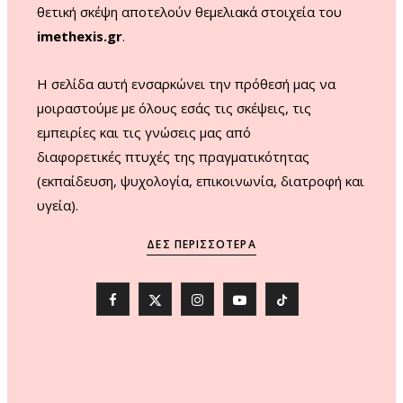
θετική σκέψη αποτελούν θεμελιακά στοιχεία του
imethexis.gr
.
H σελίδα αυτή ενσαρκώνει την πρόθεσή μας να
μοιραστούμε με όλους εσάς τις σκέψεις, τις
εμπειρίες και τις γνώσεις μας από
διαφορετικές πτυχές της πραγματικότητας
(εκπαίδευση, ψυχολογία, επικοινωνία, διατροφή και
υγεία).
ΔΕΣ ΠΕΡΙΣΣΌΤΕΡΑ
F
X
I
Y
T
a
(
n
o
i
c
T
s
u
k
e
w
t
T
T