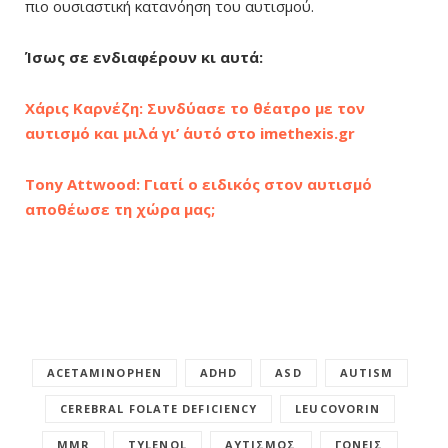
πιο ουσιαστική κατανόηση του αυτισμού.
Ίσως σε ενδιαφέρουν κι αυτά:
Χάρις Καρνέζη: Συνδύασε το θέατρο με τον
αυτισμό και μιλά γι’ ΄αυτό στο imethexis.gr
Tony Attwood: Γιατί ο ειδικός στον αυτισμό
αποθέωσε τη χώρα μας;
ACETAMINOPHEN
ADHD
ASD
AUTISM
CEREBRAL FOLATE DEFICIENCY
LEUCOVORIN
MMR
TYLENOL
ΑΥΤΙΣΜΌΣ
ΓΟΝΕΊΣ