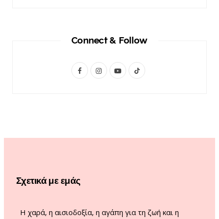
Connect & Follow
F
I
Y
T
a
n
o
i
c
s
u
k
e
t
T
T
b
a
u
o
o
g
b
k
o
r
e
Σχετικά με εμάς
k
a
m
Η χαρά, η αισιοδοξία, η αγάπη για τη ζωή και η