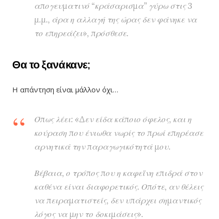
απογευματινό “κράσαρισμα” γύρω στις 3
μ.μ., άρα η αλλαγή της ώρας δεν φάνηκε να
το επηρεάζει», πρόσθεσε.
Θα το ξανάκανε;
Η απάντηση είναι μάλλον όχι…
Όπως λέει: «Δεν είδα κάποιο όφελος, και η
κούραση που ένιωθα νωρίς το πρωί επηρέασε
αρνητικά την παραγωγικότητά μου.
Βέβαια, ο τρόπος που η καφεΐνη επιδρά στον
καθένα είναι διαφορετικός. Οπότε, αν θέλεις
να πειραματιστείς, δεν υπάρχει σημαντικός
λόγος να μην το δοκιμάσεις».