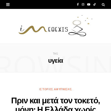
F
I
Y
T
a
n
o
i
c
s
u
k
e
t
T
T
b
a
u
o
ROWSI
o
g
b
k
TAG
o
r
e
υγεία
k
a
m
ΙΣΤΟΡΊΕΣ ΑΦΎΠΝΙΣΗΣ
Πριν και μετά τον τοκετό,
μόνη: Η Ελλάδα χωρίς