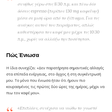
συνήθως γύρω στις 8:30 π.μ. και πίνω δύο
δόσεις espresso (περίπου 130 mg καφεΐνης)
μέσα σε μισή ώρα από το ξύπνημα. Για τις
ανάγκες αυτού του πειράματος, απλώς
καθυστέρησα τον καφέ μου μέχρι τις 10:30
π.μ., χωρίς να αλλάξω την ποσότητα».
Πώς Ένιωσα
Η ίδια συνεχίζει: «Δεν παρατήρησα σημαντικές αλλαγές
στα επίπεδα ενέργειας, στο άγχος ή στη συγκέντρωσή
μου. Το μόνο που ένιωσα ήταν ότι ήμουν πιο
κουρασμένος τις πρώτες δύο ώρες της ημέρας, μέχρι να
πιω τον καφέ μου».
«Επιπλέον, συνέχισα να νιώθω το γνωστό