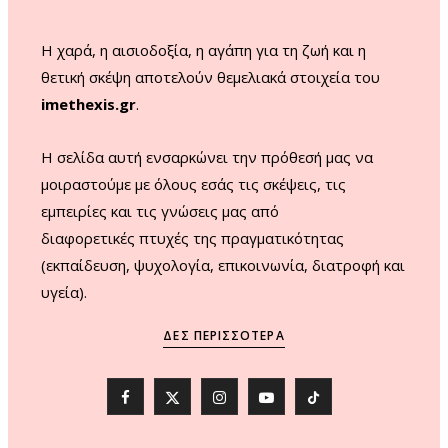
m
Η χαρά, η αισιοδοξία, η αγάπη για τη ζωή και η
θετική σκέψη αποτελούν θεμελιακά στοιχεία του
imethexis.gr
.
H σελίδα αυτή ενσαρκώνει την πρόθεσή μας να
μοιραστούμε με όλους εσάς τις σκέψεις, τις
εμπειρίες και τις γνώσεις μας από
διαφορετικές πτυχές της πραγματικότητας
(εκπαίδευση, ψυχολογία, επικοινωνία, διατροφή και
υγεία).
ΔΕΣ ΠΕΡΙΣΣΌΤΕΡΑ
F
X
I
Y
T
a
(
n
o
i