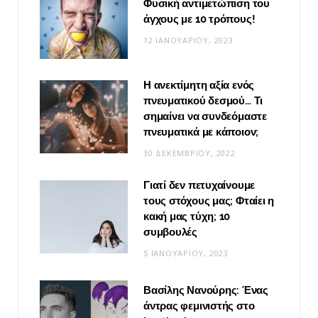
Φυσική αντιμετώπιση του
άγχους με 10 τρόπους!
12 ΙΑΝΟΥΑΡΊΟΥ, 2023
Η ανεκτίμητη αξία ενός
πνευματικού δεσμού… Τι
σημαίνει να συνδεόμαστε
πνευματικά με κάποιον;
30 ΔΕΚΕΜΒΡΊΟΥ, 2022
Γιατί δεν πετυχαίνουμε
τους στόχους μας; Φταίει η
κακή μας τύχη; 10
συμβουλές
5 ΙΑΝΟΥΑΡΊΟΥ, 2023
Βασίλης Νανούρης: Ένας
άντρας φεμινιστής στο