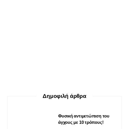
ΕΥ ΖΗΝ
Ο δεκάλογος της θεραπείας Gestalt
30 ΜΑΪ́ΟΥ, 2026
Δημοφιλή άρθρα
Φυσική αντιμετώπιση του
άγχους με 10 τρόπους!