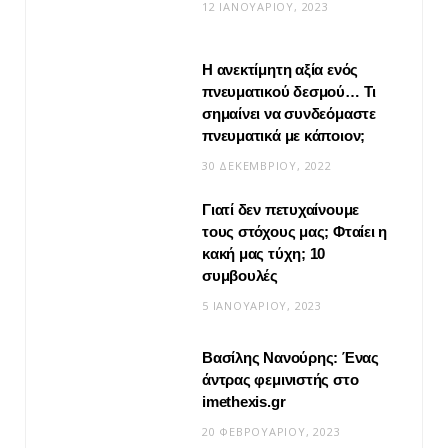
12 ΙΑΝΟΥΑΡΊΟΥ, 2023
Η ανεκτίμητη αξία ενός
πνευματικού δεσμού… Τι
σημαίνει να συνδεόμαστε
πνευματικά με κάποιον;
30 ΔΕΚΕΜΒΡΊΟΥ, 2022
Γιατί δεν πετυχαίνουμε
VIRAL
τους στόχους μας; Φταίει η
κακή μας τύχη; 10
Βίντεο: Μεταμόρφωσε το φουλάρι σου
συμβουλές
σε κιμονό
5 ΙΑΝΟΥΑΡΊΟΥ, 2023
20 ΜΑΪ́ΟΥ, 2026
Βασίλης Νανούρης: Ένας
άντρας φεμινιστής στο
imethexis.gr
20 ΦΕΒΡΟΥΑΡΊΟΥ, 2023