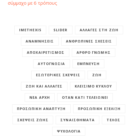
σύμμαχο με 6 τρόπους
IMETHEXIS
SLIDER
ΑΛΛΑΓΈΣ ΣΤΗ ΖΩΉ
ΑΝΑΜΝΉΣΕΙΣ
ΑΝΘΡΏΠΙΝΕΣ ΣΧΈΣΕΙΣ
ΑΠΟΧΑΙΡΕΤΙΣΜΌΣ
ΆΡΘΡΟ ΓΝΏΜΗΣ
ΑΥΤΟΓΝΩΣΊΑ
ΈΜΠΝΕΥΣΗ
ΕΣΩΤΕΡΙΚΈΣ ΣΚΈΨΕΙΣ
ΖΩΉ
ΖΩΉ ΚΑΙ ΑΛΛΑΓΈΣ
ΚΛΕΊΣΙΜΟ ΚΎΚΛΟΥ
ΝΈΑ ΑΡΧΉ
ΌΤΑΝ ΚΆΤΙ ΤΕΛΕΙΏΝΕΙ
ΠΡΟΣΩΠΙΚΉ ΑΝΆΠΤΥΞΗ
ΠΡΟΣΩΠΙΚΉ ΕΞΈΛΙΞΗ
ΣΚΈΨΕΙΣ ΖΩΉΣ
ΣΥΝΑΙΣΘΉΜΑΤΑ
ΤΈΛΟΣ
ΨΥΧΟΛΟΓΊΑ