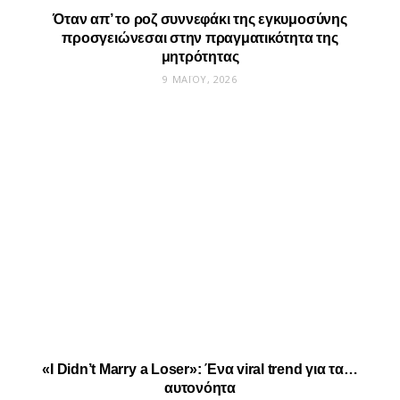
Όταν απ’ το ροζ συννεφάκι της εγκυμοσύνης
προσγειώνεσαι στην πραγματικότητα της
μητρότητας
9 ΜΑΪ́ΟΥ, 2026
«I Didn’t Marry a Loser»: Ένα viral trend για τα…
αυτονόητα