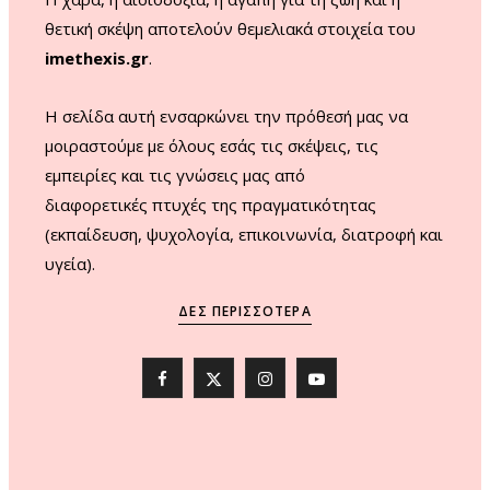
θετική σκέψη αποτελούν θεμελιακά στοιχεία του
imethexis.gr
.
H σελίδα αυτή ενσαρκώνει την πρόθεσή μας να
μοιραστούμε με όλους εσάς τις σκέψεις, τις
εμπειρίες και τις γνώσεις μας από
διαφορετικές πτυχές της πραγματικότητας
(εκπαίδευση, ψυχολογία, επικοινωνία, διατροφή και
υγεία).
ΨΥΧΟΛΟΓΊΑ
ΔΕΣ ΠΕΡΙΣΣΌΤΕΡΑ
«Συγχώρεσε και απελευθερώσου από
τον πόνο»…
F
X
I
Y
14 ΜΑΪ́ΟΥ, 2026
a
(
n
o
c
T
s
u