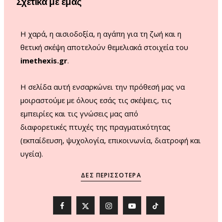
Σχετικά με εμάς
k
a
m
Η χαρά, η αισιοδοξία, η αγάπη για τη ζωή και η
θετική σκέψη αποτελούν θεμελιακά στοιχεία του
imethexis.gr
.
H σελίδα αυτή ενσαρκώνει την πρόθεσή μας να
μοιραστούμε με όλους εσάς τις σκέψεις, τις
εμπειρίες και τις γνώσεις μας από
διαφορετικές πτυχές της πραγματικότητας
(εκπαίδευση, ψυχολογία, επικοινωνία, διατροφή και
υγεία).
ΔΕΣ ΠΕΡΙΣΣΌΤΕΡΑ
F
X
I
Y
T