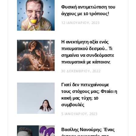
Φυσική αντιμετώπιση του
άγχους με 10 τρόπους!
12 ΙΑΝΟΥΑΡΊΟΥ, 2023
Η ανεκτίμητη αξία ενός
πνευματικού δεσμού… Τι
σημαίνει να συνδεόμαστε
πνευματικά με κάποιον;
30 ΔΕΚΕΜΒΡΊΟΥ, 2022
Γιατί δεν πετυχαίνουμε
τους στόχους μας; Φταίει η
κακή μας τύχη; 10
συμβουλές
5 ΙΑΝΟΥΑΡΊΟΥ, 2023
Βασίλης Νανούρης: Ένας