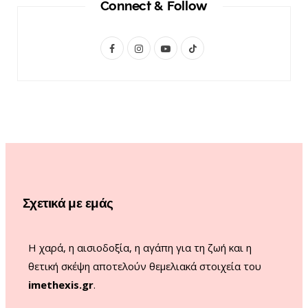
Connect & Follow
F
I
Y
T
a
n
o
i
c
s
u
k
e
t
T
T
b
a
u
o
o
g
b
k
o
r
e
Σχετικά με εμάς
k
a
m
Η χαρά, η αισιοδοξία, η αγάπη για τη ζωή και η
θετική σκέψη αποτελούν θεμελιακά στοιχεία του
imethexis.gr
.