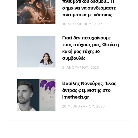
πνευματικού δεσμού… Τι
σημαίνει να συνδεόμαστε
πνευματικά με κάποιον;
30 ΔΕΚΕΜΒΡΊΟΥ, 2022
Γιατί δεν πετυχαίνουμε
τους στόχους μας; Φταίει η
κακή μας τύχη; 10
συμβουλές
5 ΙΑΝΟΥΑΡΊΟΥ, 2023
Βασίλης Νανούρης: Ένας
άντρας φεμινιστής στο
imethexis.gr
20 ΦΕΒΡΟΥΑΡΊΟΥ, 2023