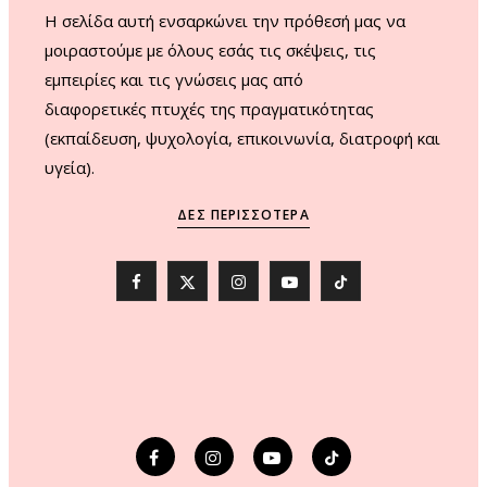
H σελίδα αυτή ενσαρκώνει την πρόθεσή μας να
μοιραστούμε με όλους εσάς τις σκέψεις, τις
εμπειρίες και τις γνώσεις μας από
διαφορετικές πτυχές της πραγματικότητας
(εκπαίδευση, ψυχολογία, επικοινωνία, διατροφή και
υγεία).
ΔΕΣ ΠΕΡΙΣΣΌΤΕΡΑ
F
X
I
Y
T
a
(
n
o
i
c
T
s
u
k
e
w
t
T
T
b
i
a
u
o
o
t
g
b
k