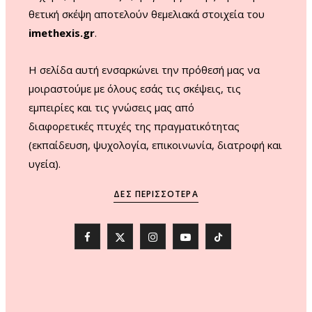
θετική σκέψη αποτελούν θεμελιακά στοιχεία του
imethexis.gr
.
H σελίδα αυτή ενσαρκώνει την πρόθεσή μας να
μοιραστούμε με όλους εσάς τις σκέψεις, τις
εμπειρίες και τις γνώσεις μας από
διαφορετικές πτυχές της πραγματικότητας
(εκπαίδευση, ψυχολογία, επικοινωνία, διατροφή και
υγεία).
ΔΕΣ ΠΕΡΙΣΣΌΤΕΡΑ
F
X
I
Y
T
a
(
n
o
i
c
T
s
u
k