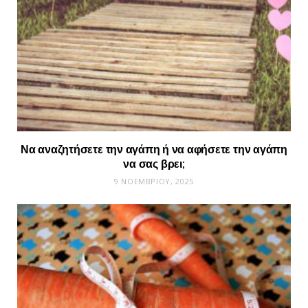
Να αναζητήσετε την αγάπη ή να αφήσετε την αγάπη
να σας βρει;
9 ΝΟΕΜΒΡΊΟΥ, 2025