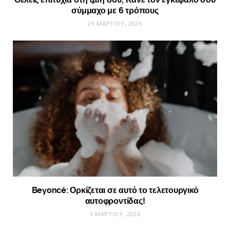
σύμμαχο με 6 τρόπους
29 ΜΑΡΤΊΟΥ, 2026
Beyoncé: Ορκίζεται σε αυτό το τελετουργικό
αυτοφροντίδας!
3 ΜΑΡΤΊΟΥ, 2026