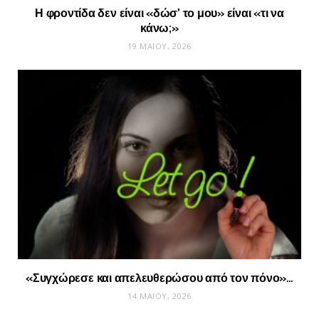
Η φροντίδα δεν είναι «δώσ’ το μου» είναι «τι να
κάνω;»
19 ΜΑΪ́ΟΥ, 2026
«Συγχώρεσε και απελευθερώσου από τον πόνο»…
14 ΜΑΪ́ΟΥ, 2026