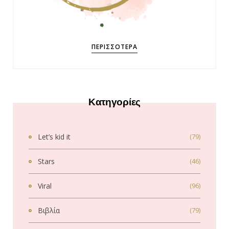
ΠΕΡΙΣΣΌΤΕΡΑ
Κατηγορίες
Let’s kid it
(79)
Stars
(46)
Viral
(96)
Βιβλία
(79)