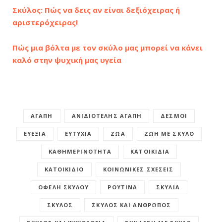
Σκύλος: Πώς να δεις αν είναι δεξιόχειρας ή
αριστερόχειρας!
Πώς μια βόλτα με τον σκύλο μας μπορεί να κάνει
καλό στην ψυχική μας υγεία
ΑΓΆΠΗ
ΑΝΙΔΙΟΤΕΛΉΣ ΑΓΆΠΗ
ΔΕΣΜΟΊ
ΕΥΕΞΊΑ
ΕΥΤΥΧΊΑ
ΖΏΑ
ΖΩΉ ΜΕ ΣΚΎΛΟ
ΚΑΘΗΜΕΡΙΝΌΤΗΤΑ
ΚΑΤΟΙΚΊΔΙΑ
ΚΑΤΟΙΚΊΔΙΟ
ΚΟΙΝΩΝΙΚΈΣ ΣΧΈΣΕΙΣ
ΟΦΈΛΗ ΣΚΎΛΟΥ
ΡΟΥΤΊΝΑ
ΣΚΥΛΙΆ
ΣΚΎΛΟΣ
ΣΚΎΛΟΣ ΚΑΙ ΆΝΘΡΩΠΟΣ