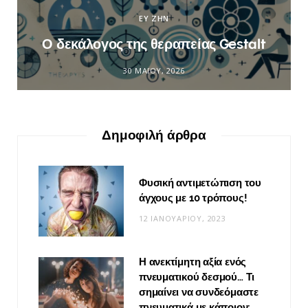
ΕΥ ΖΗΝ
Ο δεκάλογος της θεραπείας Gestalt
30 ΜΑΪ́ΟΥ, 2026
Δημοφιλή άρθρα
Φυσική αντιμετώπιση του
άγχους με 10 τρόπους!
12 ΙΑΝΟΥΑΡΊΟΥ, 2023
Η ανεκτίμητη αξία ενός
πνευματικού δεσμού… Τι
σημαίνει να συνδεόμαστε
πνευματικά με κάποιον;