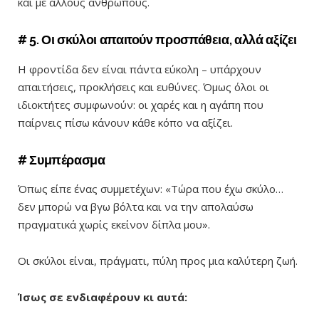
και με άλλους ανθρώπους.
# 5. Οι σκύλοι απαιτούν προσπάθεια, αλλά αξίζει
Η φροντίδα δεν είναι πάντα εύκολη –
υπάρχουν
απαιτήσεις, προκλήσεις και ευθύνες. Όμως όλοι οι
ιδιοκτήτες συμφωνούν: οι χαρές και η αγάπη που
παίρνεις πίσω κάνουν κάθε κόπο να αξίζει.
# Συμπέρασμα
Όπως είπε ένας συμμετέχων:
«
Τώρα που έχω σκύλο…
δεν μπορώ να βγω βόλτα και να την απολαύσω
πραγματικά χωρίς εκείνον δίπλα μου».
Οι σκύλοι είναι, πράγματι, πύλη προς μια καλύτερη ζωή.
Ίσως σε ενδιαφέρουν κι αυτά: