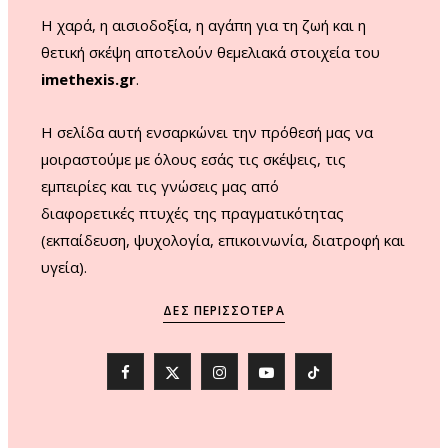
m
Η χαρά, η αισιοδοξία, η αγάπη για τη ζωή και η
θετική σκέψη αποτελούν θεμελιακά στοιχεία του
imethexis.gr
.
H σελίδα αυτή ενσαρκώνει την πρόθεσή μας να
μοιραστούμε με όλους εσάς τις σκέψεις, τις
εμπειρίες και τις γνώσεις μας από
διαφορετικές πτυχές της πραγματικότητας
(εκπαίδευση, ψυχολογία, επικοινωνία, διατροφή και
υγεία).
ΔΕΣ ΠΕΡΙΣΣΌΤΕΡΑ
F
X
I
Y
T
a
(
n
o
i
c
T
s
u
k