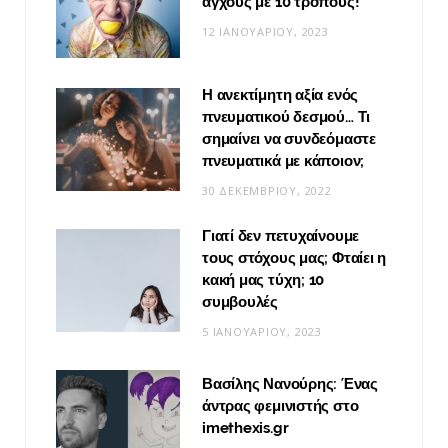
άγχους με 10 τρόπους!
12 ΙΑΝΟΥΑΡΊΟΥ, 2023
Η ανεκτίμητη αξία ενός
πνευματικού δεσμού… Τι
σημαίνει να συνδεόμαστε
πνευματικά με κάποιον;
30 ΔΕΚΕΜΒΡΊΟΥ, 2022
Γιατί δεν πετυχαίνουμε
τους στόχους μας; Φταίει η
κακή μας τύχη; 10
συμβουλές
5 ΙΑΝΟΥΑΡΊΟΥ, 2023
Βασίλης Νανούρης: Ένας
άντρας φεμινιστής στο
imethexis.gr