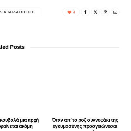
ΔΙΑΠΑΙΔΑΓΏΓΗΣΗ
4
ated Posts
 κουβαλά μια αρχή
Όταν απ’ το ροζ συννεφάκι της
 φαίνεται ακόμη
εγκυμοσύνης προσγειώνεσαι