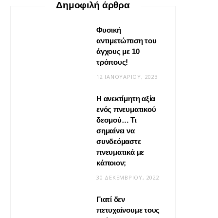
Δημοφιλή άρθρα
Φυσική
αντιμετώπιση του
άγχους με 10
τρόπους!
12 ΙΑΝΟΥΑΡΊΟΥ, 2023
Η ανεκτίμητη αξία
VIRAL
ενός πνευματικού
δεσμού… Τι
Βίντεο: Μεταμόρφωσε το
σημαίνει να
φουλάρι σου σε κιμονό
συνδεόμαστε
πνευματικά με
20 ΜΑΪ́ΟΥ, 2026
κάποιον;
30 ΔΕΚΕΜΒΡΊΟΥ, 2022
Γιατί δεν
πετυχαίνουμε τους