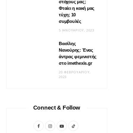
στόχους μας;
Φταίει η κακή μας
τύχη; 10
συμβουλές
5 ΙΑΝΟΥΑΡΊΟΥ, 2023
Βασίλης
Νανούρης: Ένας
ΣΧΈΣΕΙΣ
άντρας φεμινιστής
Η φροντίδα δεν είναι «δώσ’ το
στο imethexis.gr
μου» είναι «τι να κάνω;»
20 ΦΕΒΡΟΥΑΡΊΟΥ,
2023
19 ΜΑΪ́ΟΥ, 2026
Connect & Follow
F
I
Y
T