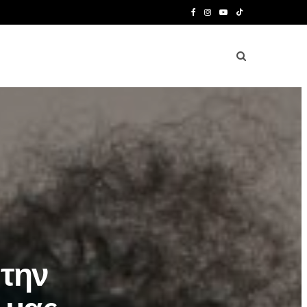
F
I
Y
T
a
n
o
i
c
s
u
k
e
t
T
T
b
a
u
o
o
g
b
k
o
r
e
k
a
m
 την