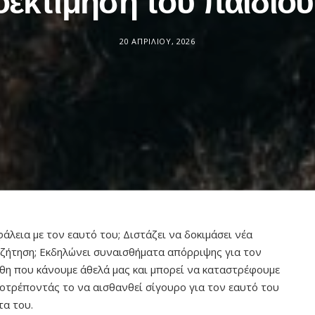
οεκτίμησή του παιδιού
20 ΑΠΡΙΛΊΟΥ, 2026
λεια με τον εαυτό του; Διστάζει να δοκιμάσει νέα
υζήτηση; Εκδηλώνει συναισθήματα απόρριψης για τον
άθη που κάνουμε άθελά μας και μπορεί να καταστρέφουμε
ποτρέποντάς το να αισθανθεί σίγουρο για τον εαυτό του
τα του.