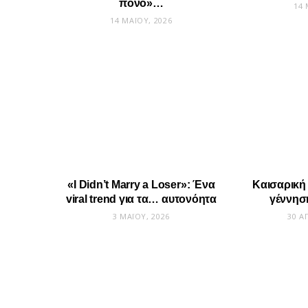
πόνο»…
14 
14 ΜΑΪ́ΟΥ, 2026
«I Didn’t Marry a Loser»: Ένα
Καισαρική
viral trend για τα… αυτονόητα
γέννησ
3 ΜΑΪ́ΟΥ, 2026
30 Α