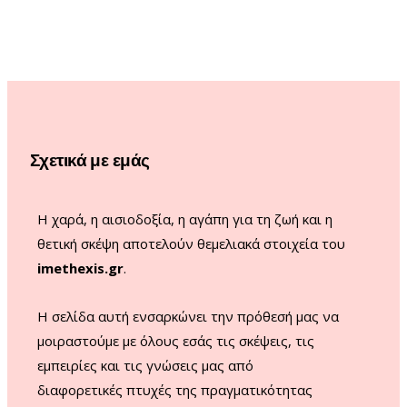
c
s
u
k
e
t
T
T
b
a
u
o
o
g
b
k
o
r
e
Σχετικά με εμάς
k
a
m
Η χαρά, η αισιοδοξία, η αγάπη για τη ζωή και η
θετική σκέψη αποτελούν θεμελιακά στοιχεία του
imethexis.gr
.
H σελίδα αυτή ενσαρκώνει την πρόθεσή μας να
μοιραστούμε με όλους εσάς τις σκέψεις, τις
εμπειρίες και τις γνώσεις μας από
διαφορετικές πτυχές της πραγματικότητας