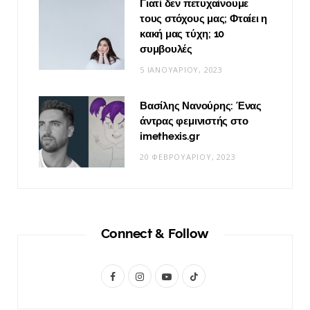
Γιατί δεν πετυχαίνουμε
τους στόχους μας; Φταίει η
κακή μας τύχη; 10
συμβουλές
5 ΙΑΝΟΥΑΡΊΟΥ, 2023
Βασίλης Νανούρης: Ένας
άντρας φεμινιστής στο
imethexis.gr
20 ΦΕΒΡΟΥΑΡΊΟΥ, 2023
Connect & Follow
F
I
Y
T
a
n
o
i