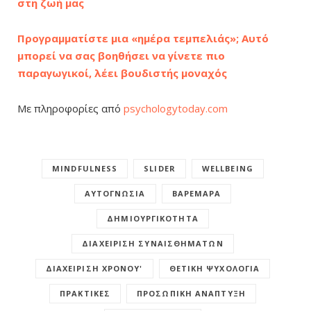
στη ζωή μας
Προγραμματίστε μια «ημέρα τεμπελιάς»; Αυτό
μπορεί να σας βοηθήσει να γίνετε πιο
παραγωγικοί, λέει βουδιστής μοναχός
Με πληροφορίες από
psychologytoday.com
MINDFULNESS
SLIDER
WELLBEING
ΑΥΤΟΓΝΩΣΊΑ
ΒΑΡΕΜΆΡΑ
ΔΗΜΙΟΥΡΓΙΚΌΤΗΤΑ
ΔΙΑΧΕΊΡΙΣΗ ΣΥΝΑΙΣΘΗΜΆΤΩΝ
ΔΙΑΧΕΊΡΙΣΗ ΧΡΌΝΟΥ'
ΘΕΤΙΚΉ ΨΥΧΟΛΟΓΊΑ
ΠΡΑΚΤΙΚΈΣ
ΠΡΟΣΩΠΙΚΉ ΑΝΆΠΤΥΞΗ