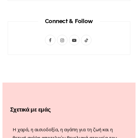
Connect & Follow
F
I
Y
T
a
n
o
i
c
s
u
k
e
t
T
T
b
a
u
o
o
g
b
k
o
r
e
Σχετικά με εμάς
k
a
m
Η χαρά, η αισιοδοξία, η αγάπη για τη ζωή και η
θετική σκέψη αποτελούν θεμελιακά στοιχεία του