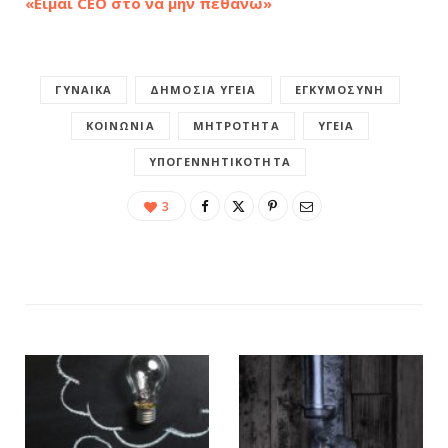
«Είμαι CEO στο να μην πεθάνω»
ΓΥΝΑΊΚΑ
ΔΗΜΌΣΙΑ ΥΓΕΊΑ
ΕΓΚΥΜΟΣΎΝΗ
ΚΟΙΝΩΝΊΑ
ΜΗΤΡΌΤΗΤΑ
ΥΓΕΊΑ
ΥΠΟΓΕΝΝΗΤΙΚΌΤΗΤΑ
3