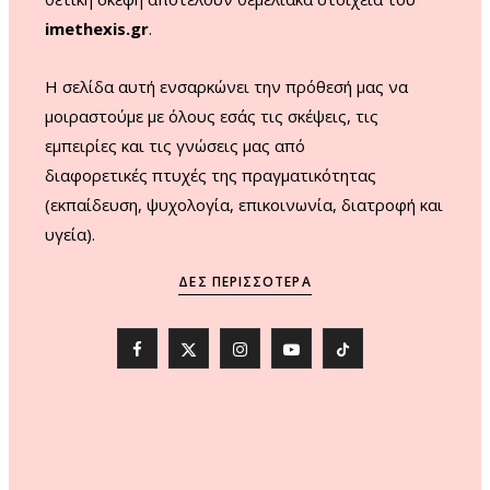
imethexis.gr
.
H σελίδα αυτή ενσαρκώνει την πρόθεσή μας να
μοιραστούμε με όλους εσάς τις σκέψεις, τις
εμπειρίες και τις γνώσεις μας από
διαφορετικές πτυχές της πραγματικότητας
(εκπαίδευση, ψυχολογία, επικοινωνία, διατροφή και
υγεία).
ΔΕΣ ΠΕΡΙΣΣΌΤΕΡΑ
F
X
I
Y
T
a
(
n
o
i
c
T
s
u
k
e
w
t
T
T