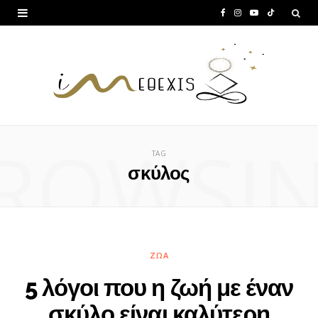
F
I
Y
T
a
n
o
i
c
s
u
k
e
t
T
T
b
a
u
o
ROWSI
o
g
b
k
TAG
o
r
e
σκύλος
k
a
m
ΖΏΑ
5 λόγοι που η ζωή με έναν
σκύλο είναι καλύτερη