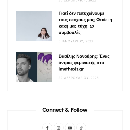
30 ΔΕΚΕΜΒΡΊΟΥ, 2022
Γιατί δεν πετυχαίνουμε
τους στόχους μας; Φταίει η
κακή μας τύχη; 10
συμβουλές
5 ΙΑΝΟΥΑΡΊΟΥ, 2023
Βασίλης Νανούρης: Ένας
άντρας φεμινιστής στο
imethexis.gr
20 ΦΕΒΡΟΥΑΡΊΟΥ, 2023
Connect & Follow
F
I
Y
T