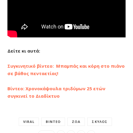
Δείτε κι αυτά:
Συγκινητικό βίντεο: Μπαμπάς και κόρη στο πιάνο
σε βάθος πενταετίας!
Βίντεο: Χρονοκάψουλα τριδύμων 25 ετών
συγκινεί το Διαδίκτυο
VIRAL
ΒΊΝΤΕΟ
ΖΏΑ
ΣΚΎΛΟΣ