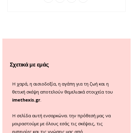
a
n
o
i
c
s
u
k
e
t
T
T
b
a
u
o
o
g
b
k
o
r
e
Σχετικά με εμάς
k
a
m
Η χαρά, η αισιοδοξία, η αγάπη για τη ζωή και η
θετική σκέψη αποτελούν θεμελιακά στοιχεία του
imethexis.gr
.
H σελίδα αυτή ενσαρκώνει την πρόθεσή μας να
μοιραστούμε με όλους εσάς τις σκέψεις, τις
εμπειρίες και τις γνώσεις μας από