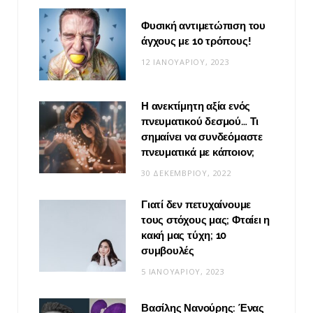
Φυσική αντιμετώπιση του
άγχους με 10 τρόπους!
12 ΙΑΝΟΥΑΡΊΟΥ, 2023
Η ανεκτίμητη αξία ενός
πνευματικού δεσμού… Τι
σημαίνει να συνδεόμαστε
πνευματικά με κάποιον;
30 ΔΕΚΕΜΒΡΊΟΥ, 2022
Γιατί δεν πετυχαίνουμε
τους στόχους μας; Φταίει η
κακή μας τύχη; 10
συμβουλές
5 ΙΑΝΟΥΑΡΊΟΥ, 2023
Βασίλης Νανούρης: Ένας