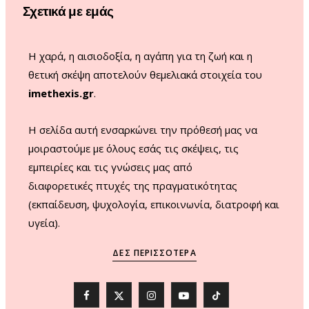
Σχετικά με εμάς
k
a
m
Η χαρά, η αισιοδοξία, η αγάπη για τη ζωή και η
θετική σκέψη αποτελούν θεμελιακά στοιχεία του
imethexis.gr
.
H σελίδα αυτή ενσαρκώνει την πρόθεσή μας να
μοιραστούμε με όλους εσάς τις σκέψεις, τις
εμπειρίες και τις γνώσεις μας από
διαφορετικές πτυχές της πραγματικότητας
(εκπαίδευση, ψυχολογία, επικοινωνία, διατροφή και
υγεία).
ΔΕΣ ΠΕΡΙΣΣΌΤΕΡΑ
F
X
I
Y
T