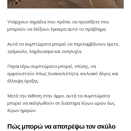
Υπάρχουν σημάδια που πρέπει να προσέξετε που
μπορούν να δείξουν έγκαιρα αυτό το πρόβλημα.
Αυτά τα συμπτώματα μπορεί να περιλαμβάνουν έμετο,
τρέμουλο, λαχάνιασμα και ανησυχία.
Περαιτέρω συμπτώματα μπορεί, επίσης, να
εμφανιστούν όπως δυσκοιλιότητα, κοιλιακό άλγος και
έλλειψη όρεξης.
Μετά την έκθεση στην άμμο, αυτά τα συμπτώματα
μπορεί να εκδηλωθούν σε διάστημα λίγων ωρών έως
λίγων ημερών.
Πώς μπορώ να αποτρέψω τον σκύλο