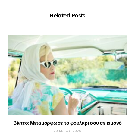
Related Posts
Βίντεο: Μεταμόρφωσε το φουλάρι σου σε κιμονό
20 ΜΑΪ́ΟΥ, 2026