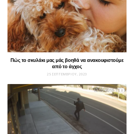
Πώς το σκυλάκι μας μάς βοηθά να ανακουφιστούμε
από το άγχος
25 ΣΕΠΤΕΜΒΡΊΟΥ, 2023