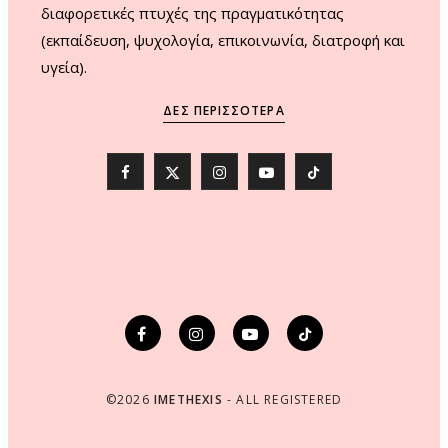
διαφορετικές πτυχές της πραγματικότητας
(εκπαίδευση, ψυχολογία, επικοινωνία, διατροφή και
υγεία).
ΔΕΣ ΠΕΡΙΣΣΌΤΕΡΑ
F
X
I
Y
T
a
(
n
o
i
c
T
s
u
k
e
w
t
T
T
b
i
a
u
o
o
t
g
b
k
o
t
r
e
©2026
IMETHEXIS
- ALL REGISTERED
k
e
a