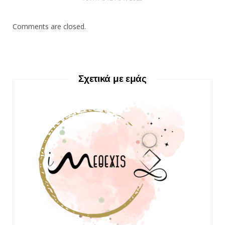
Comments are closed.
Σχετικά με εμάς