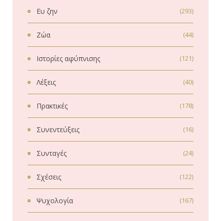
Ευ ζην
(293)
Ζώα
(44)
Ιστορίες αφύπνισης
(121)
Λέξεις
(40)
Πρακτικές
(178)
Συνεντεύξεις
(16)
Συνταγές
(24)
Σχέσεις
(122)
Ψυχολογία
(167)