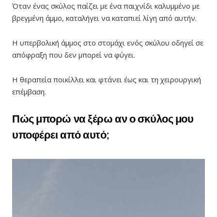
Όταν ένας σκύλος παίζει με ένα παιχνίδι καλυμμένο με
βρεγμένη άμμο, καταλήγει να καταπιεί λίγη από αυτήν.
Η υπερβολική άμμος στο στομάχι ενός σκύλου οδηγεί σε
απόφραξη που δεν μπορεί να φύγει.
Η θεραπεία ποικίλλει και φτάνει έως και τη χειρουργική
επέμβαση.
Πώς μπορώ να ξέρω αν ο σκύλος μου
υποφέρει από αυτό;