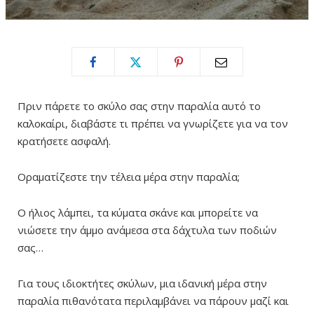
Πριν πάρετε το σκύλο σας στην παραλία αυτό το
καλοκαίρι, διαβάστε τι πρέπει να γνωρίζετε για να τον
κρατήσετε ασφαλή.
Οραματίζεστε την τέλεια μέρα στην παραλία;
Ο ήλιος λάμπει, τα κύματα σκάνε και μπορείτε να
νιώσετε την άμμο ανάμεσα στα δάχτυλα των ποδιών
σας…
Για τους ιδιοκτήτες σκύλων, μια ιδανική μέρα στην
παραλία πιθανότατα περιλαμβάνει να πάρουν μαζί και