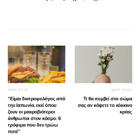
PREV POST
NEXT POST
“Είμαι διατροφολόγος από
Τι θα συμβεί στο σώμα
την Ιαπωνία, εκεί όπου
σας αν κόψετε το κόκκινο
ζουν οι μακροβιότεροι
κρέας
άνθρωποι στον κόσμο: 6
τρόφιμα που δεν τρώω
ποτέ”