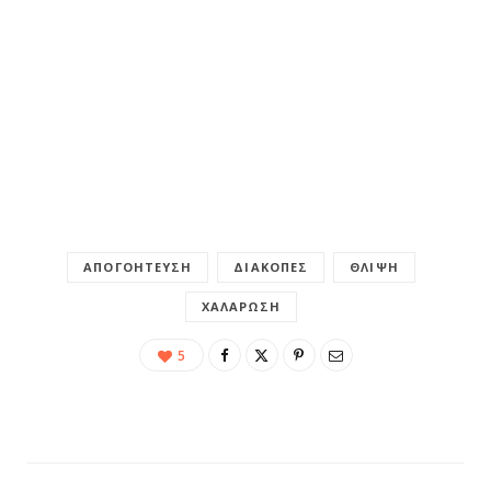
ΑΠΟΓΟΉΤΕΥΣΗ
ΔΙΑΚΟΠΈΣ
ΘΛΊΨΗ
ΧΑΛΆΡΩΣΗ
5