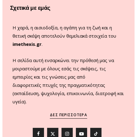
o
r
e
Σχετικά με εμάς
k
a
m
Η χαρά, η αισιοδοξία, η αγάπη για τη ζωή και η
θετική σκέψη αποτελούν θεμελιακά στοιχεία του
imethexis.gr
.
H σελίδα αυτή ενσαρκώνει την πρόθεσή μας να
μοιραστούμε με όλους εσάς τις σκέψεις, τις
εμπειρίες και τις γνώσεις μας από
διαφορετικές πτυχές της πραγματικότητας
(εκπαίδευση, ψυχολογία, επικοινωνία, διατροφή και
υγεία).
ΔΕΣ ΠΕΡΙΣΣΌΤΕΡΑ
F
X
I
Y
T