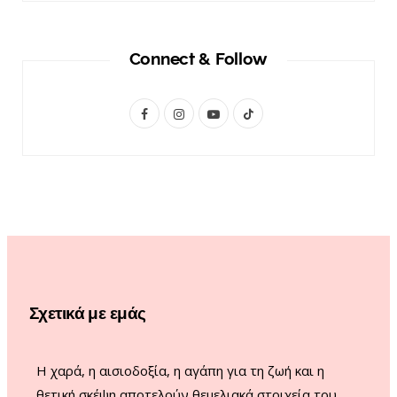
Connect & Follow
F
I
Y
T
a
n
o
i
c
s
u
k
e
t
T
T
b
a
u
o
o
g
b
k
o
r
e
Σχετικά με εμάς
k
a
m
Η χαρά, η αισιοδοξία, η αγάπη για τη ζωή και η
θετική σκέψη αποτελούν θεμελιακά στοιχεία του