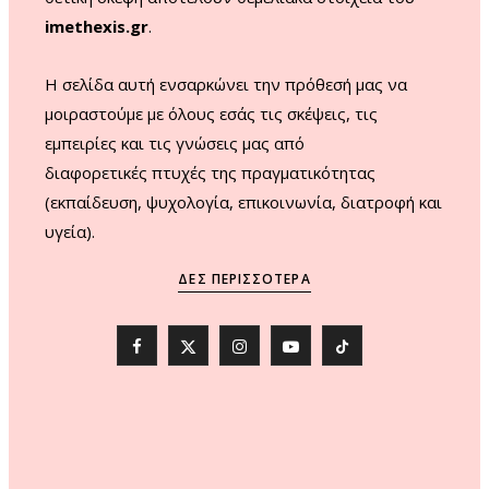
imethexis.gr
.
H σελίδα αυτή ενσαρκώνει την πρόθεσή μας να
μοιραστούμε με όλους εσάς τις σκέψεις, τις
εμπειρίες και τις γνώσεις μας από
διαφορετικές πτυχές της πραγματικότητας
(εκπαίδευση, ψυχολογία, επικοινωνία, διατροφή και
υγεία).
ΔΕΣ ΠΕΡΙΣΣΌΤΕΡΑ
F
X
I
Y
T
a
(
n
o
i
c
T
s
u
k
e
w
t
T
T