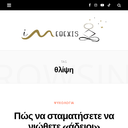
F
I
Y
T
a
n
o
i
c
s
u
k
e
t
T
T
b
a
u
o
ROWSI
o
g
b
k
TAG
o
r
e
θλίψη
k
a
m
ΨΥΧΟΛΟΓΊΑ
Πώς να σταματήσετε να
νιώθετε «άδειοι»