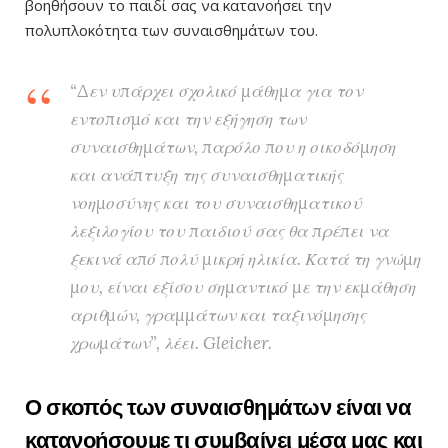
βοηθήσουν το παιδί σας να κατανοήσει την
πολυπλοκότητα των συναισθημάτων του.
“Δεν υπάρχει σχολικό μάθημα για τον
εντοπισμό και την εξήγηση των
συναισθημάτων, παρόλο που η οικοδόμηση
και ανάπτυξη της συναισθηματικής
νοημοσύνης και του συναισθηματικού
λεξιλογίου του παιδιού σας θα πρέπει να
ξεκινά από πολύ μικρή ηλικία. Κατά τη γνώμη
μου, είναι εξίσου σημαντικό με την εκμάθηση
αριθμών, γραμμάτων και ταξινόμησης
χρωμάτων”, λέει. Gleicher.
Ο σκοπός των συναισθημάτων είναι να
κατανοήσουμε τι συμβαίνει μέσα μας και