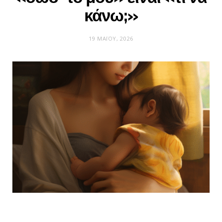
κάνω;»
19 ΜΑΪ́ΟΥ, 2026