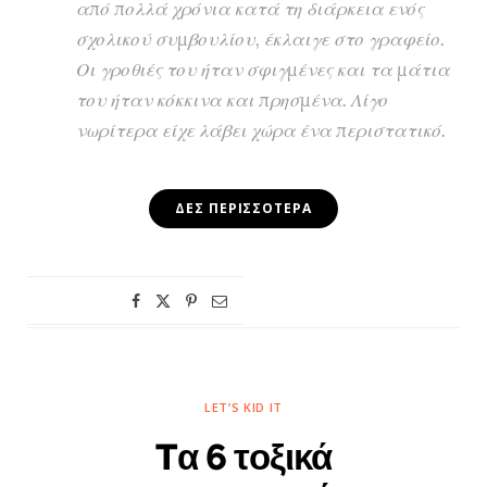
από πολλά χρόνια κατά τη διάρκεια ενός
σχολικού συμβουλίου, έκλαιγε στο γραφείο.
Οι γροθιές του ήταν σφιγμένες και τα μάτια
του ήταν κόκκινα και πρησμένα. Λίγο
νωρίτερα είχε λάβει χώρα ένα περιστατικό.
ΔΕΣ ΠΕΡΙΣΣΌΤΕΡΑ
LET’S KID IT
Tα 6 τοξικά