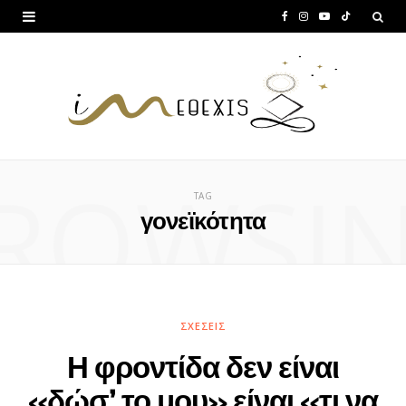
F
I
Y
T
a
n
o
i
c
s
u
k
e
t
T
T
b
a
u
o
ROWSI
o
g
b
k
TAG
o
r
e
γονεϊκότητα
k
a
m
ΣΧΈΣΕΙΣ
Η φροντίδα δεν είναι
«δώσ’ το μου» είναι «τι να