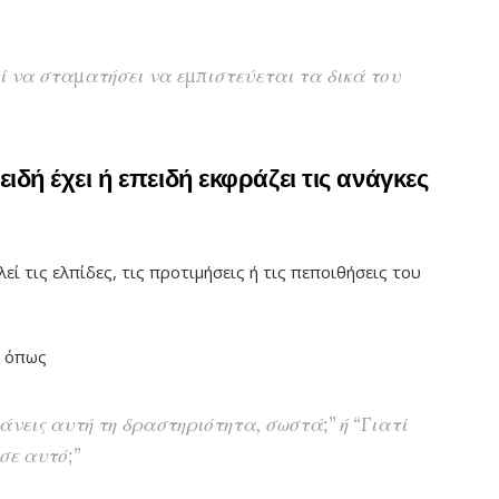
εί να σταματήσει να εμπιστεύεται τα δικά του
ειδή έχει ή επειδή εκφράζει τις ανάγκες
ί τις ελπίδες, τις προτιμήσεις ή τις πεποιθήσεις του
α όπως
άνεις αυτή τη δραστηριότητα, σωστά;” ή “Γιατί
 σε αυτό;”