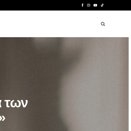
F
I
Y
T
a
n
o
i
c
s
u
k
e
t
T
T
b
a
u
o
o
g
b
k
o
r
e
k
a
m
ά των
»