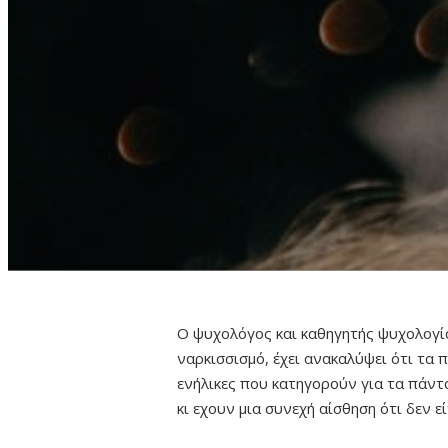
Ο ψυχολόγος και καθηγητής ψυχολογία
ναρκισσισμό, έχει ανακαλύψει ότι τα
ενήλικες που κατηγορούν για τα πάντ
κι εχουν μια συνεχή αίσθηση ότι δεν εί