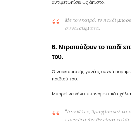
αντιμετωπίσει ως άπιστο.
Με τον καιρό, το παιδί μπορ
συναισθήματα.
6. Ντροπιάζουν το παιδί επ
του.
Ο ναρκισσιστής γονέας συχνά παραμελε
παιδιού του.
Μπορεί να κάνει υπονομευτικά σχόλι
“Δεν θέλεις πραγματικά να κ
πιστεύεις ότι θα είσαι καλός