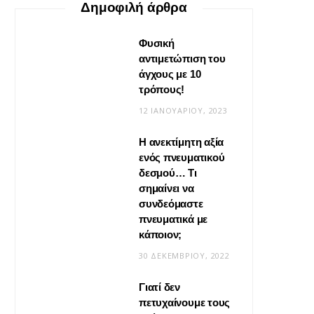
Δημοφιλή άρθρα
Φυσική
αντιμετώπιση του
άγχους με 10
τρόπους!
12 ΙΑΝΟΥΑΡΊΟΥ, 2023
Η ανεκτίμητη αξία
VIRAL
ενός πνευματικού
δεσμού… Τι
Βίντεο: Μεταμόρφωσε το
σημαίνει να
φουλάρι σου σε κιμονό
συνδεόμαστε
πνευματικά με
20 ΜΑΪ́ΟΥ, 2026
κάποιον;
30 ΔΕΚΕΜΒΡΊΟΥ, 2022
Γιατί δεν
πετυχαίνουμε τους