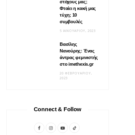
στόχους μας;
Φταίει η κακή μας
τύχη; 10
συμβουλές
5 ΙΑΝΟΥΑΡΊΟΥ, 2023
Βασίλης
Νανούρης: Ένας
ΣΧΈΣΕΙΣ
άντρας φεμινιστής
Η φροντίδα δεν είναι «δώσ’ το
στο imethexis.gr
μου» είναι «τι να κάνω;»
20 ΦΕΒΡΟΥΑΡΊΟΥ,
2023
19 ΜΑΪ́ΟΥ, 2026
Connect & Follow
F
I
Y
T