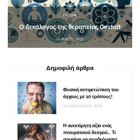
ΕΥ ΖΗΝ
Ο δεκάλογος της θεραπείας Gestalt
30 ΜΑΪ́ΟΥ, 2026
Δημοφιλή άρθρα
Φυσική αντιμετώπιση του
άγχους με 10 τρόπους!
12 ΙΑΝΟΥΑΡΊΟΥ, 2023
Η ανεκτίμητη αξία ενός
πνευματικού δεσμού… Τι
σημαίνει να συνδεόμαστε