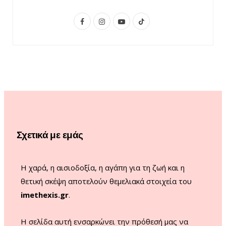
F
I
Y
T
a
n
o
i
c
s
u
k
e
t
T
T
b
a
u
o
o
g
b
k
o
r
e
Σχετικά με εμάς
k
a
m
Η χαρά, η αισιοδοξία, η αγάπη για τη ζωή και η
θετική σκέψη αποτελούν θεμελιακά στοιχεία του
imethexis.gr
.
H σελίδα αυτή ενσαρκώνει την πρόθεσή μας να