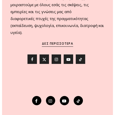
μοιραστούμε με όλους εσάς τις σκέψεις, τις
εμπειρίες και τις γνώσεις μας από
διαφορετικές πτυχές της πραγματικότητας
(εκπαίδευση, ψυχολογία, επικοινωνία, διατροφή και
υγεία).
ΔΕΣ ΠΕΡΙΣΣΌΤΕΡΑ
F
X
I
Y
T
a
(
n
o
i
c
T
s
u
k
e
w
t
T
T
b
i
a
u
o
o
t
g
b
k