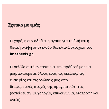
b
a
u
o
o
g
b
k
o
r
e
Σχετικά με εμάς
k
a
m
Η χαρά, η αισιοδοξία, η αγάπη για τη ζωή και η
θετική σκέψη αποτελούν θεμελιακά στοιχεία του
imethexis.gr
.
H σελίδα αυτή ενσαρκώνει την πρόθεσή μας να
μοιραστούμε με όλους εσάς τις σκέψεις, τις
εμπειρίες και τις γνώσεις μας από
διαφορετικές πτυχές της πραγματικότητας
(εκπαίδευση, ψυχολογία, επικοινωνία, διατροφή και
υγεία).