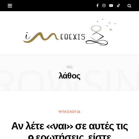
F
I
Y
T
a
n
o
i
c
s
u
k
e
t
T
T
b
a
u
o
ROWSI
o
g
b
k
TAG
o
r
e
λάθος
k
a
m
ΨΥΧΟΛΟΓΊΑ
Αν λέτε «ναι» σε αυτές τις
9 ερωτήσεις, είστε