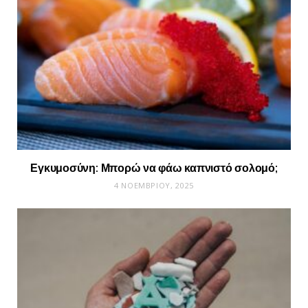
Εγκυμοσύνη: Μπορώ να φάω καπνιστό σολομό;
4 ΝΟΕΜΒΡΊΟΥ, 2025