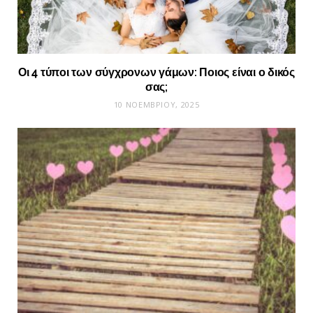
Οι 4 τύποι των σύγχρονων γάμων: Ποιος είναι ο δικός
σας;
10 ΝΟΕΜΒΡΊΟΥ, 2025