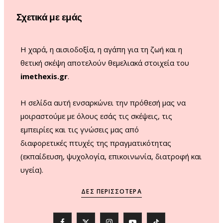
o
r
e
Σχετικά με εμάς
k
a
m
Η χαρά, η αισιοδοξία, η αγάπη για τη ζωή και η
θετική σκέψη αποτελούν θεμελιακά στοιχεία του
imethexis.gr
.
H σελίδα αυτή ενσαρκώνει την πρόθεσή μας να
μοιραστούμε με όλους εσάς τις σκέψεις, τις
εμπειρίες και τις γνώσεις μας από
διαφορετικές πτυχές της πραγματικότητας
(εκπαίδευση, ψυχολογία, επικοινωνία, διατροφή και
υγεία).
ΔΕΣ ΠΕΡΙΣΣΌΤΕΡΑ
F
X
I
Y
T