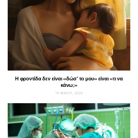
Η φροντίδα δεν είναι «δώσ’ το μου» είναι «τι να
κάνω;»
19 ΜΑΪ́ΟΥ, 2026