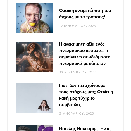
Φυσική αντιμετώπιση του
άγχους με 10 τρόπους!
12 ΙΑΝΟΥΑΡΊΟΥ, 2023
Η ανεκτίμητη αξία ενός
πνευματικού δεσμού… Τι
σημαίνει να συνδεόμαστε
πνευματικά με κάποιον;
30 ΔΕΚΕΜΒΡΊΟΥ, 2022
Γιατί δεν πετυχαίνουμε
τους στόχους μας; Φταίει η
κακή μας τύχη; 10
συμβουλές
5 ΙΑΝΟΥΑΡΊΟΥ, 2023
Βασίλης Νανούρης: Ένας