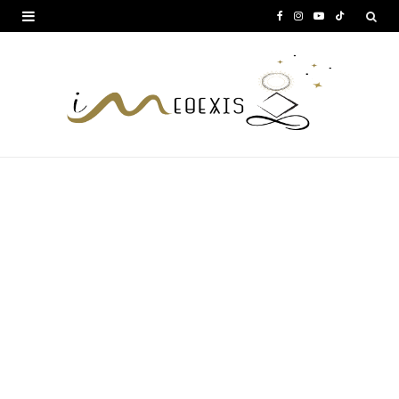
F
I
Y
T
a
n
o
i
c
s
u
k
e
t
T
T
b
a
u
o
o
g
b
k
o
r
e
k
a
m