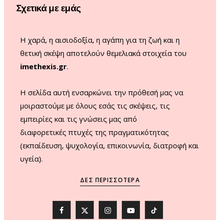
Σχετικά με εμάς
k
a
m
Η χαρά, η αισιοδοξία, η αγάπη για τη ζωή και η
θετική σκέψη αποτελούν θεμελιακά στοιχεία του
imethexis.gr
.
H σελίδα αυτή ενσαρκώνει την πρόθεσή μας να
μοιραστούμε με όλους εσάς τις σκέψεις, τις
εμπειρίες και τις γνώσεις μας από
διαφορετικές πτυχές της πραγματικότητας
(εκπαίδευση, ψυχολογία, επικοινωνία, διατροφή και
υγεία).
ΔΕΣ ΠΕΡΙΣΣΌΤΕΡΑ
F
X
I
Y
T