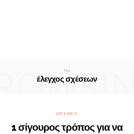
ROWSI
TAG
έλεγχος σχέσεων
LET’S KID IT
1 σίγουρος τρόπος για να