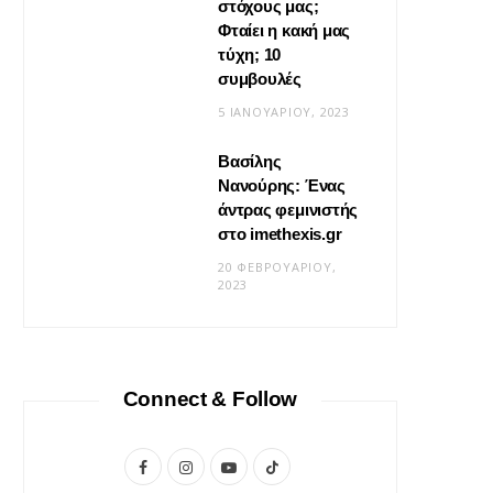
στόχους μας;
Φταίει η κακή μας
τύχη; 10
συμβουλές
5 ΙΑΝΟΥΑΡΊΟΥ, 2023
Βασίλης
Νανούρης: Ένας
ΣΧΈΣΕΙΣ
άντρας φεμινιστής
Η φροντίδα δεν είναι «δώσ’ το
στο imethexis.gr
μου» είναι «τι να κάνω;»
20 ΦΕΒΡΟΥΑΡΊΟΥ,
2023
19 ΜΑΪ́ΟΥ, 2026
Connect & Follow
F
I
Y
T