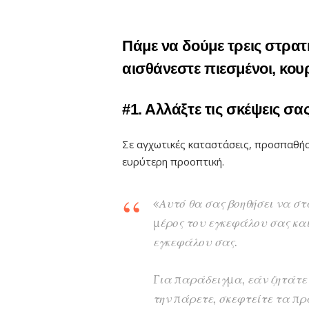
Πάμε να δούμε τρεις στρα
αισθάνεστε πιεσμένοι, κου
#1. Αλλάξτε τις σκέψεις σα
Σε αγχωτικές καταστάσεις, προσπαθήσ
ευρύτερη προοπτική.
«Αυτό θα σας βοηθήσει να σ
μέρος του εγκεφάλου σας και
εγκεφάλου σας.
Για παράδειγμα, εάν ζητάτε 
την πάρετε, σκεφτείτε τα πρ