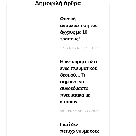
Δημοφιλή άρθρα
Φυσική
αντιμετώπιση του
άγχους με 10
τρόπους!
12 ΙΑΝΟΥΑΡΊΟΥ, 2023
Η ανεκτίμητη αξία
VIRAL
ενός πνευματικού
δεσμού… Τι
Βίντεο: Μεταμόρφωσε το
σημαίνει να
φουλάρι σου σε κιμονό
συνδεόμαστε
πνευματικά με
20 ΜΑΪ́ΟΥ, 2026
κάποιον;
30 ΔΕΚΕΜΒΡΊΟΥ, 2022
Γιατί δεν
πετυχαίνουμε τους