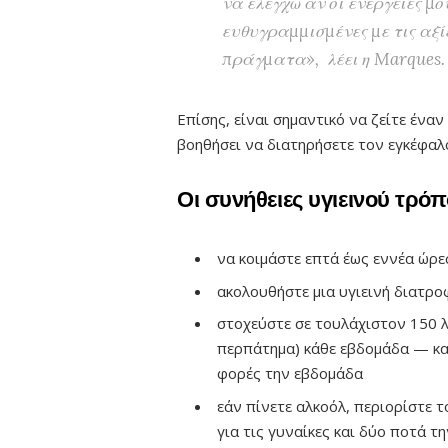
να ελέγχω αν οι ενέργειές μ
ευθυγραμμισμένες με τις αξί
πράγματα», λέει η Marques.
Επίσης, είναι σημαντικό να ζείτε ένα
βοηθήσει να διατηρήσετε τον εγκέφαλό
Οι συνήθειες υγιεινού τρό
να κοιμάστε επτά έως εννέα ώρε
ακολουθήστε μια υγιεινή διατρο
στοχεύστε σε τουλάχιστον 150 
περπάτημα) κάθε εβδομάδα — κ
φορές την εβδομάδα
εάν πίνετε αλκοόλ, περιορίστε 
για τις γυναίκες και δύο ποτά τ