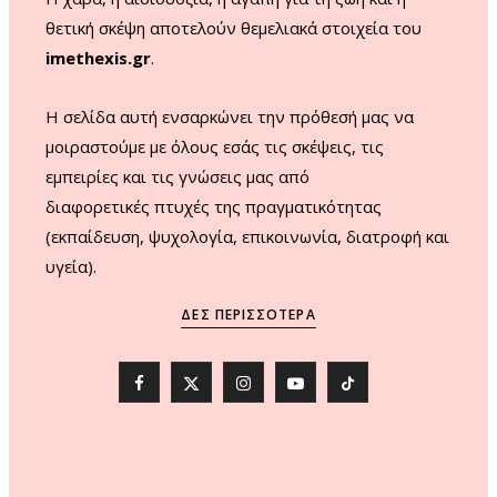
θετική σκέψη αποτελούν θεμελιακά στοιχεία του
imethexis.gr
.
H σελίδα αυτή ενσαρκώνει την πρόθεσή μας να
μοιραστούμε με όλους εσάς τις σκέψεις, τις
εμπειρίες και τις γνώσεις μας από
διαφορετικές πτυχές της πραγματικότητας
(εκπαίδευση, ψυχολογία, επικοινωνία, διατροφή και
υγεία).
ΔΕΣ ΠΕΡΙΣΣΌΤΕΡΑ
F
X
I
Y
T
a
(
n
o
i
c
T
s
u
k