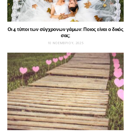
Οι 4 τύποι των σύγχρονων γάμων: Ποιος είναι ο δικός
σας;
10 ΝΟΕΜΒΡΊΟΥ, 2025