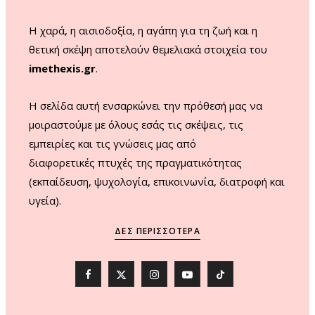
m
Η χαρά, η αισιοδοξία, η αγάπη για τη ζωή και η
θετική σκέψη αποτελούν θεμελιακά στοιχεία του
imethexis.gr
.
H σελίδα αυτή ενσαρκώνει την πρόθεσή μας να
μοιραστούμε με όλους εσάς τις σκέψεις, τις
εμπειρίες και τις γνώσεις μας από
διαφορετικές πτυχές της πραγματικότητας
(εκπαίδευση, ψυχολογία, επικοινωνία, διατροφή και
υγεία).
ΔΕΣ ΠΕΡΙΣΣΌΤΕΡΑ
F
X
I
Y
T
a
(
n
o
i