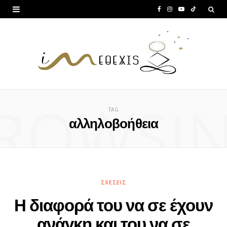
F
I
Y
T
a
n
o
i
c
s
u
k
e
t
T
T
b
a
u
o
ROWSI
o
g
b
k
TAG
o
r
e
αλληλοβοήθεια
k
a
m
ΣΧΈΣΕΙΣ
Η διαφορά του να σε έχουν
ανάγκη και του να σε