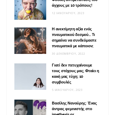
άγχους με 10 τρόπους!
12 ΙΑΝΟΥΑΡΊΟΥ, 2023
Η ανεκτίμητη αξία ενός
πνευματικού δεσμού… Τι
σημαίνει να συνδεόμαστε
πνευματικά με κάποιον;
30 ΔΕΚΕΜΒΡΊΟΥ, 2022
Γιατί δεν πετυχαίνουμε
τους στόχους μας; Φταίει η
κακή μας τύχη; 10
συμβουλές
5 ΙΑΝΟΥΑΡΊΟΥ, 2023
Βασίλης Νανούρης: Ένας
άντρας φεμινιστής στο
imethexis.gr