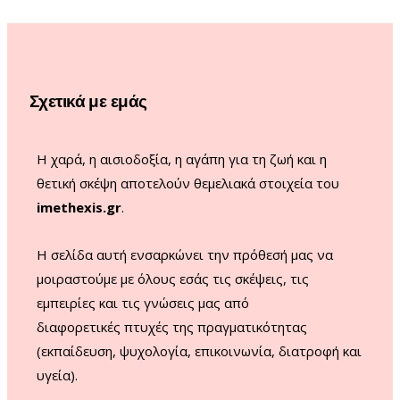
b
a
u
o
o
g
b
k
o
r
e
Σχετικά με εμάς
k
a
m
Η χαρά, η αισιοδοξία, η αγάπη για τη ζωή και η
θετική σκέψη αποτελούν θεμελιακά στοιχεία του
imethexis.gr
.
H σελίδα αυτή ενσαρκώνει την πρόθεσή μας να
μοιραστούμε με όλους εσάς τις σκέψεις, τις
εμπειρίες και τις γνώσεις μας από
διαφορετικές πτυχές της πραγματικότητας
(εκπαίδευση, ψυχολογία, επικοινωνία, διατροφή και
υγεία).