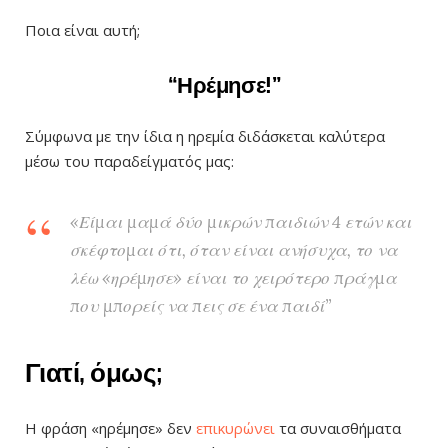
Ποια είναι αυτή;
“Ηρέμησε!”
Σύμφωνα με την ίδια η ηρεμία διδάσκεται καλύτερα
μέσω του παραδείγματός μας:
«Είμαι μαμά δύο μικρών παιδιών 4 ετών και
σκέφτομαι ότι, όταν είναι ανήσυχα, το να
λέω «ηρέμησε» είναι το χειρότερο πράγμα
που μπορείς να πεις σε ένα παιδί”
Γιατί, όμως;
Η φράση «ηρέμησε» δεν
επικυρώνει
τα συναισθήματα