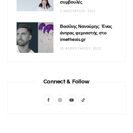
συμβουλές
5 ΙΑΝΟΥΑΡΊΟΥ, 2023
Βασίλης Νανούρης: Ένας
άντρας φεμινιστής στο
imethexis.gr
20 ΦΕΒΡΟΥΑΡΊΟΥ, 2023
Connect & Follow
F
I
Y
T
a
n
o
i
c
s
u
k
e
t
T
T