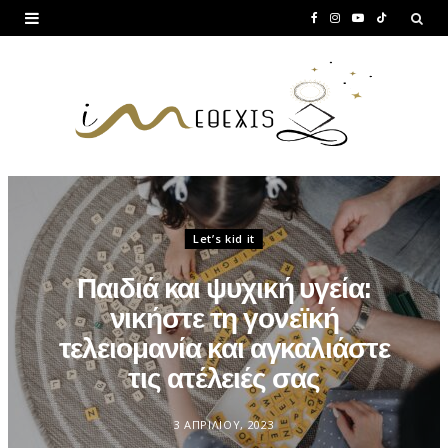
F
I
Y
T
a
n
o
i
c
s
u
k
e
t
T
T
b
a
u
o
o
g
b
k
o
r
e
Let’s kid it
k
a
Παιδιά και ψυχική υγεία:
m
νικήστε τη γονεϊκή
τελειομανία και αγκαλιάστε
τις ατέλειές σας
3 ΑΠΡΙΛΊΟΥ, 2023