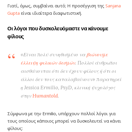
Γιατί, όμως, συμβαίνει αυτό; Η προσέγγιση της
Sanjana
Gupta
είναι ιδιαίτερα διαφωτιστική.
Οι λόγοι που δυσκολευόμαστε να κάνουμε
φίλους
«Είναι πολύ συνηθισμένο να
βιώνουμε
έλλειψη φιλικών δεσμών
. Πολλοί άνθρωποι
αισθάνονται ότι δεν έχουν φίλους ή ότι οι
άλλοι δεν τους καταλαβαίνουν» παρατηρεί
η Jessica Ermilio, PsyD, κλινική ψυχολόγος
στην
Humantold
.
Σύμφωνα με την Ermiliο, υπάρχουν πολλοί λόγοι για
τους οποίους κάποιος μπορεί να δυσκολευτεί να κάνει
φίλους: