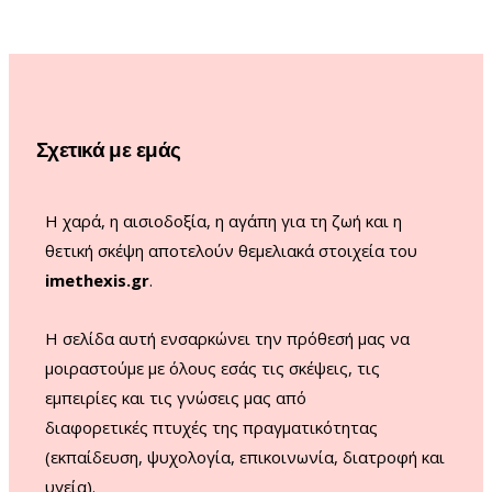
e
t
T
T
b
a
u
o
o
g
b
k
o
r
e
Σχετικά με εμάς
k
a
m
Η χαρά, η αισιοδοξία, η αγάπη για τη ζωή και η
θετική σκέψη αποτελούν θεμελιακά στοιχεία του
imethexis.gr
.
H σελίδα αυτή ενσαρκώνει την πρόθεσή μας να
μοιραστούμε με όλους εσάς τις σκέψεις, τις
εμπειρίες και τις γνώσεις μας από
διαφορετικές πτυχές της πραγματικότητας
(εκπαίδευση, ψυχολογία, επικοινωνία, διατροφή και
υγεία).