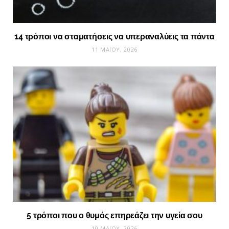
14 τρόποι να σταματήσεις να υπεραναλύεις τα πάντα
11 ΜΑΪ́ΟΥ, 2026
5 τρόποι που ο θυμός επηρεάζει την υγεία σου
10 ΜΑΪ́ΟΥ, 2026