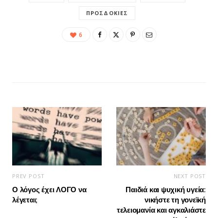
ΠΡΟΣΔΟΚΊΕΣ
6
PREV POST
NEXT POST
Ο λόγος έχει ΛΟΓΟ να
Παιδιά και ψυχική υγεία:
λέγεται;
νικήστε τη γονεϊκή
τελειομανία και αγκαλιάστε