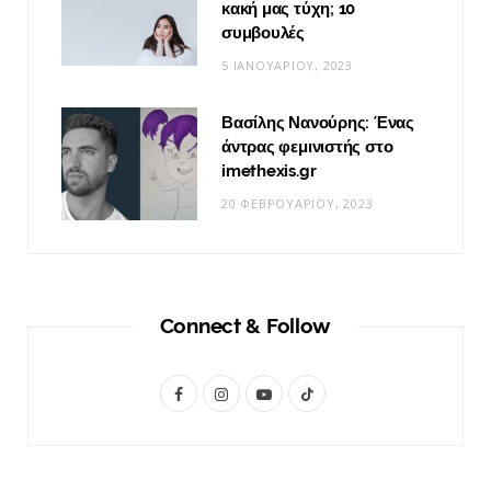
κακή μας τύχη; 10
συμβουλές
5 ΙΑΝΟΥΑΡΊΟΥ, 2023
Βασίλης Νανούρης: Ένας
άντρας φεμινιστής στο
imethexis.gr
20 ΦΕΒΡΟΥΑΡΊΟΥ, 2023
Connect & Follow
F
I
Y
T
a
n
o
i
c
s
u
k