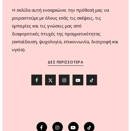
H σελίδα αυτή ενσαρκώνει την πρόθεσή μας να
μοιραστούμε με όλους εσάς τις σκέψεις, τις
εμπειρίες και τις γνώσεις μας από
διαφορετικές πτυχές της πραγματικότητας
(εκπαίδευση, ψυχολογία, επικοινωνία, διατροφή και
υγεία).
ΔΕΣ ΠΕΡΙΣΣΌΤΕΡΑ
F
X
I
Y
T
a
(
n
o
i
c
T
s
u
k
e
w
t
T
T
b
i
a
u
o