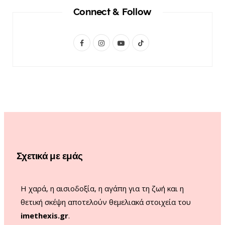
Connect & Follow
F
I
Y
T
a
n
o
i
c
s
u
k
e
t
T
T
b
a
u
o
o
g
b
k
o
r
e
Σχετικά με εμάς
k
a
m
Η χαρά, η αισιοδοξία, η αγάπη για τη ζωή και η
θετική σκέψη αποτελούν θεμελιακά στοιχεία του
imethexis.gr
.