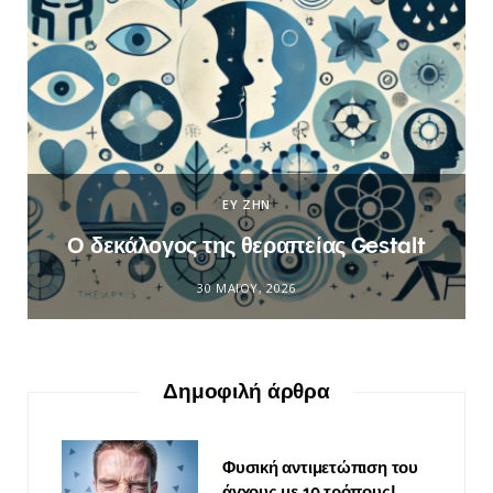
ΕΥ ΖΗΝ
Ο δεκάλογος της θεραπείας Gestalt
30 ΜΑΪ́ΟΥ, 2026
Δημοφιλή άρθρα
Φυσική αντιμετώπιση του
άγχους με 10 τρόπους!