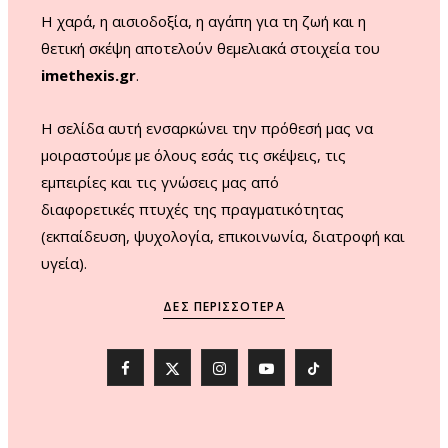
m
Η χαρά, η αισιοδοξία, η αγάπη για τη ζωή και η
θετική σκέψη αποτελούν θεμελιακά στοιχεία του
imethexis.gr
.
H σελίδα αυτή ενσαρκώνει την πρόθεσή μας να
μοιραστούμε με όλους εσάς τις σκέψεις, τις
εμπειρίες και τις γνώσεις μας από
διαφορετικές πτυχές της πραγματικότητας
(εκπαίδευση, ψυχολογία, επικοινωνία, διατροφή και
υγεία).
ΔΕΣ ΠΕΡΙΣΣΌΤΕΡΑ
F
X
I
Y
T
a
(
n
o
i
c
T
s
u
k