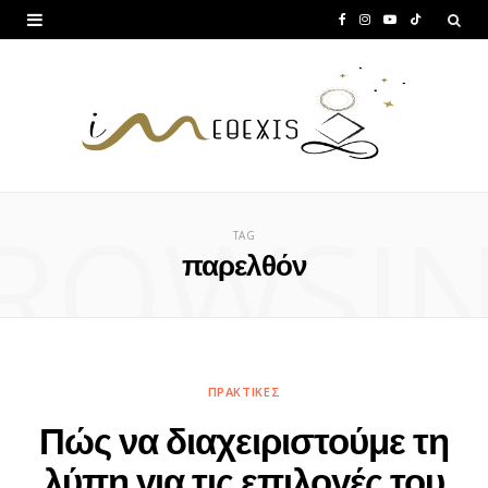
F
I
Y
T
a
n
o
i
c
s
u
k
e
t
T
T
b
a
u
o
ROWSI
o
g
b
k
TAG
o
r
e
παρελθόν
k
a
m
ΠΡΑΚΤΙΚΈΣ
Πώς να διαχειριστούμε τη
λύπη για τις επιλογές του