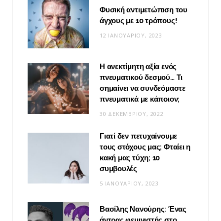
Φυσική αντιμετώπιση του
άγχους με 10 τρόπους!
12 ΙΑΝΟΥΑΡΊΟΥ, 2023
Η ανεκτίμητη αξία ενός
πνευματικού δεσμού… Τι
σημαίνει να συνδεόμαστε
πνευματικά με κάποιον;
30 ΔΕΚΕΜΒΡΊΟΥ, 2022
Γιατί δεν πετυχαίνουμε
τους στόχους μας; Φταίει η
κακή μας τύχη; 10
συμβουλές
5 ΙΑΝΟΥΑΡΊΟΥ, 2023
Βασίλης Νανούρης: Ένας
άντρας φεμινιστής στο