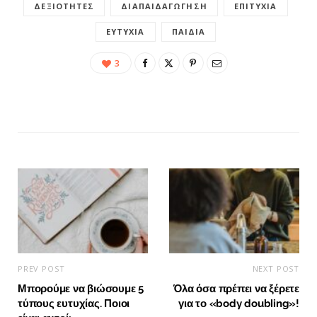
ΔΕΞΙΌΤΗΤΕΣ
ΔΙΑΠΑΙΔΑΓΏΓΗΣΗ
ΕΠΙΤΥΧΊΑ
ΕΥΤΥΧΊΑ
ΠΑΙΔΙΆ
3
PREV POST
NEXT POST
Μπορούμε να βιώσουμε 5
Όλα όσα πρέπει να ξέρετε
τύπους ευτυχίας. Ποιοι
για το «body doubling»!