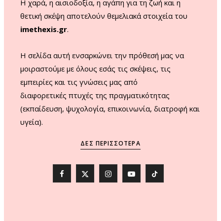
Η χαρά, η αισιοδοξία, η αγάπη για τη ζωή και η
θετική σκέψη αποτελούν θεμελιακά στοιχεία του
imethexis.gr
.
H σελίδα αυτή ενσαρκώνει την πρόθεσή μας να
μοιραστούμε με όλους εσάς τις σκέψεις, τις
εμπειρίες και τις γνώσεις μας από
διαφορετικές πτυχές της πραγματικότητας
(εκπαίδευση, ψυχολογία, επικοινωνία, διατροφή και
υγεία).
ΔΕΣ ΠΕΡΙΣΣΌΤΕΡΑ
F
X
I
Y
T
a
(
n
o
i
c
T
s
u
k