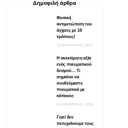
Δημοφιλή άρθρα
Φυσική
αντιμετώπιση του
άγχους με 10
τρόπους!
12 ΙΑΝΟΥΑΡΊΟΥ, 2023
Η ανεκτίμητη αξία
VIRAL
ενός πνευματικού
δεσμού… Τι
Βίντεο: Μεταμόρφωσε το
σημαίνει να
φουλάρι σου σε κιμονό
συνδεόμαστε
πνευματικά με
20 ΜΑΪ́ΟΥ, 2026
κάποιον;
30 ΔΕΚΕΜΒΡΊΟΥ, 2022
Γιατί δεν
πετυχαίνουμε τους