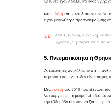
Έρευνες έχουν δείξει ότι ένας υγιής 
Μια
μελέτη
του 2020 διαπίστωσε ότι ο
είχαν μεγαλύτερο προσδόκιμο ζωής α
Από την άλλη, ένας γάμος που
γήρανσης- μπορεί να εμποδίσ
5. Πνευματικότητα ή Θρησκ
Οι ερευνητές ανακάλυψαν ότι οι άνθρ
περισσότερο, αν και δεν είναι σαφές π
Μια
μελέτη
του 2019 που εξέτασε πώς
λειτουργίες με τη μακροζωία διαπίστω
την εβδομάδα έτειναν να ζουν μερικά