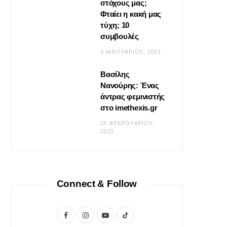
στόχους μας;
Φταίει η κακή μας
τύχη; 10
συμβουλές
5 ΙΑΝΟΥΑΡΊΟΥ, 2023
Βασίλης
Νανούρης: Ένας
ΣΧΈΣΕΙΣ
άντρας φεμινιστής
Η φροντίδα δεν είναι «δώσ’ το
στο imethexis.gr
μου» είναι «τι να κάνω;»
20 ΦΕΒΡΟΥΑΡΊΟΥ,
2023
19 ΜΑΪ́ΟΥ, 2026
Connect & Follow
F
I
Y
T