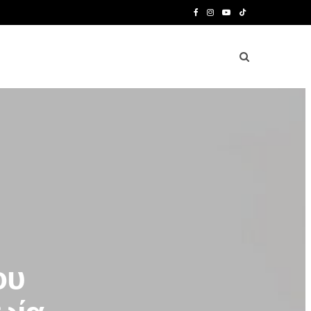
F
I
Y
T
a
n
o
i
c
s
u
k
e
t
T
T
b
a
u
o
o
g
b
k
o
r
e
k
a
m
ου