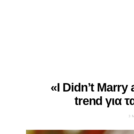
«I Didn’t Marry 
trend για 
3 Μ