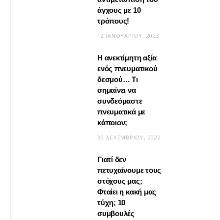
άγχους με 10
τρόπους!
12 ΙΑΝΟΥΑΡΊΟΥ, 2023
Η ανεκτίμητη αξία
VIRAL
ενός πνευματικού
δεσμού… Τι
Βίντεο: Μεταμόρφωσε το
σημαίνει να
φουλάρι σου σε κιμονό
συνδεόμαστε
πνευματικά με
20 ΜΑΪ́ΟΥ, 2026
κάποιον;
30 ΔΕΚΕΜΒΡΊΟΥ, 2022
Γιατί δεν
πετυχαίνουμε τους
στόχους μας;
Φταίει η κακή μας
τύχη; 10
συμβουλές