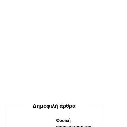
ΕΥ ΖΗΝ
Ο δεκάλογος της θεραπείας
Gestalt
30 ΜΑΪ́ΟΥ, 2026
Δημοφιλή άρθρα
Φυσική
αντιμετώπιση του