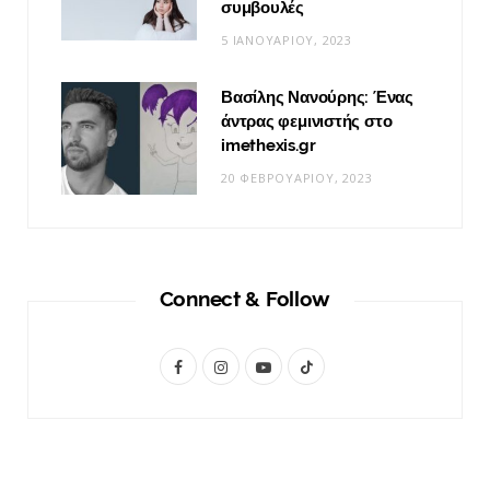
συμβουλές
5 ΙΑΝΟΥΑΡΊΟΥ, 2023
Βασίλης Νανούρης: Ένας
άντρας φεμινιστής στο
imethexis.gr
20 ΦΕΒΡΟΥΑΡΊΟΥ, 2023
Connect & Follow
F
I
Y
T
a
n
o
i
c
s
u
k
e
t
T
T