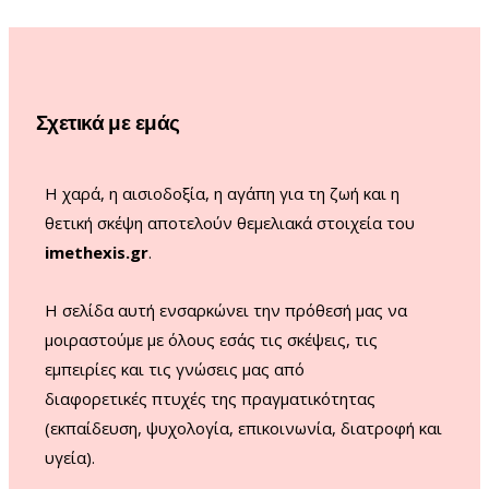
b
a
u
o
o
g
b
k
o
r
e
Σχετικά με εμάς
k
a
m
Η χαρά, η αισιοδοξία, η αγάπη για τη ζωή και η
θετική σκέψη αποτελούν θεμελιακά στοιχεία του
imethexis.gr
.
H σελίδα αυτή ενσαρκώνει την πρόθεσή μας να
μοιραστούμε με όλους εσάς τις σκέψεις, τις
εμπειρίες και τις γνώσεις μας από
διαφορετικές πτυχές της πραγματικότητας
(εκπαίδευση, ψυχολογία, επικοινωνία, διατροφή και
υγεία).