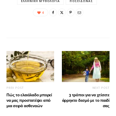
ΕΛΛΗΝΙΚΉ ΜΥΘΟΛΟΓΊΑ
ΠΟΣΕΙΔΏΝΑΣ
4
PREV POST
NEXT POST
Πώς το ελαιόλαδο μπορεί
3 τρόποι για να χτίσετε
να μας προστατέψει από
άρρηκτο δεσμό με το παιδί
μια σειρά ασθενειών
σας