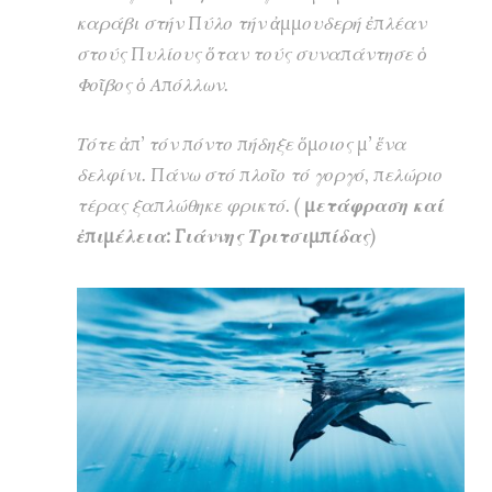
καράβι στήν Πύλο τήν ἀμμουδερή ἐπλέαν
στούς Πυλίους ὅταν τούς συναπάντησε ὁ
Φοῖβος ὁ Απόλλων.
Τότε ἀπ’ τόν πόντο πήδηξε ὅμοιος μ’ ἕνα
δελφίνι. Πάνω στό πλοῖο τό γοργό, πελώριο
τέρας ξαπλώθηκε φρικτό. (
μετάφραση καί
ἐπιμέλεια: Γιάννης Τριτσιμπίδας
)