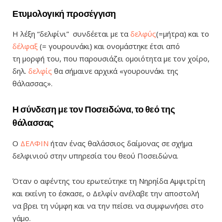
Ετυμολογική προσέγγιση
Η λέξη “δελφίνι” συνδέεται με τα
δελφύς
(=μήτρα) και το
δέλφαξ
(= γουρουνάκι) και ονομάστηκε έτσι από
τη μορφή του, που παρουσιάζει ομοιότητα με τον χοίρο,
δηλ.
δελφίς
θα σήμαινε αρχικά «γουρουνάκι της
θάλασσας».
Η σύνδεση με τον Ποσειδώνα, το θεό της
θάλασσας
Ο
ΔΕΛΦΙΝ
ήταν ένας θαλάσσιος δαίμονας σε σχήμα
δελφινιού στην υπηρεσία του θεού Ποσειδώνα.
Όταν ο αφέντης του ερωτεύτηκε τη Νηρηίδα Αμφιτρίτη
και εκείνη το έσκασε, ο Δελφίν ανέλαβε την αποστολή
να βρει τη νύμφη και να την πείσει να συμφωνήσει στο
γάμο.