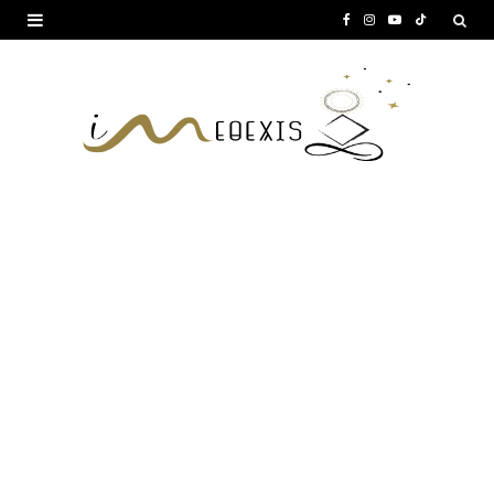
F
I
Y
T
a
n
o
i
c
s
u
k
e
t
T
T
b
a
u
o
o
g
b
k
o
r
e
k
a
m