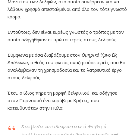
Μαντείου των Δελφών, στο οποίο συνέρρεαν για να
λάβουν χρησμό απεσταλμένοι από όλο τον τότε γνωστό
κόσμο.
Εντούτοις, δεν είναι ευρέως γνωστός ο τρόπος με τον
οποίο οδηγήθηκαν οι πρώτοι ιερείς στους Δελφούς.
Σύμφωνα με όσα διαβάζουμε στον
Ομηρικό Ύμνο Εἰς
Ἀπόλλωνα
, ο θεός του φωτός αναζητούσε ιερείς που θα
αναλάμβαναν τη χρησμοδοσία και το λατρευτικό έργο
στους Δελφούς.
Έτσι, ο ίδιος πήρε τη μορφή δελφινιού και οδήγησε
στον Παρνασσό ένα καράβι με Κρήτες, που
κατευθυνόταν στην Πύλο:
Καί μέσα του σκεφτότανε ὁ Φοῖβος ὁ
Απόλλων σάν ποιούς ἀνθρώπους ἱερεῖς στή