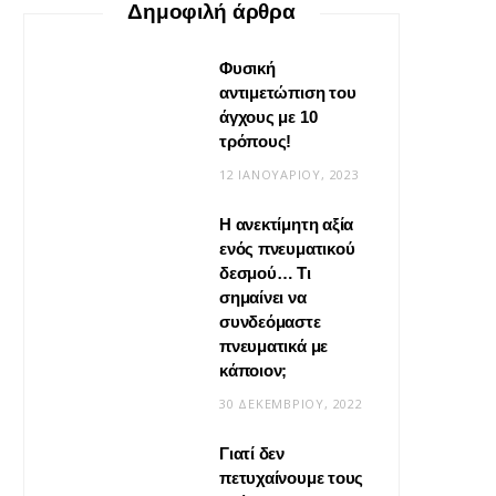
Δημοφιλή άρθρα
Φυσική
αντιμετώπιση του
άγχους με 10
τρόπους!
12 ΙΑΝΟΥΑΡΊΟΥ, 2023
Η ανεκτίμητη αξία
VIRAL
ενός πνευματικού
δεσμού… Τι
Βίντεο: Μεταμόρφωσε το
σημαίνει να
φουλάρι σου σε κιμονό
συνδεόμαστε
πνευματικά με
20 ΜΑΪ́ΟΥ, 2026
κάποιον;
30 ΔΕΚΕΜΒΡΊΟΥ, 2022
Γιατί δεν
πετυχαίνουμε τους