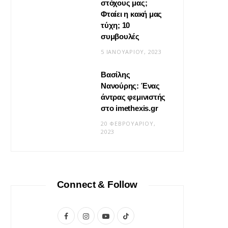
στόχους μας;
Φταίει η κακή μας
τύχη; 10
συμβουλές
5 ΙΑΝΟΥΑΡΊΟΥ, 2023
Βασίλης
Νανούρης: Ένας
ΣΧΈΣΕΙΣ
άντρας φεμινιστής
Η φροντίδα δεν είναι «δώσ’ το
στο imethexis.gr
μου» είναι «τι να κάνω;»
20 ΦΕΒΡΟΥΑΡΊΟΥ,
2023
19 ΜΑΪ́ΟΥ, 2026
Connect & Follow
F
I
Y
T