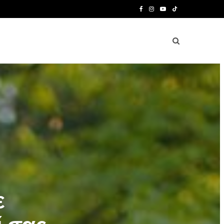
F
I
Y
T
a
n
o
i
c
s
u
k
e
t
T
T
b
a
u
o
o
g
b
k
o
r
e
k
a
m
ε