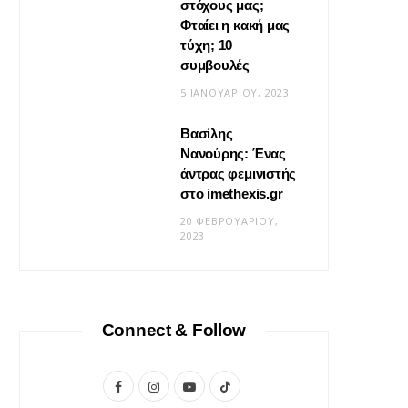
στόχους μας;
Φταίει η κακή μας
τύχη; 10
συμβουλές
5 ΙΑΝΟΥΑΡΊΟΥ, 2023
Βασίλης
Νανούρης: Ένας
ΣΧΈΣΕΙΣ
άντρας φεμινιστής
Η φροντίδα δεν είναι «δώσ’ το
στο imethexis.gr
μου» είναι «τι να κάνω;»
20 ΦΕΒΡΟΥΑΡΊΟΥ,
2023
19 ΜΑΪ́ΟΥ, 2026
Connect & Follow
F
I
Y
T