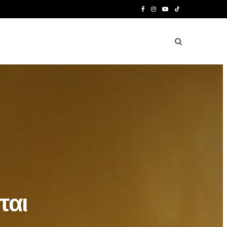
F
I
Y
T
a
n
o
i
c
s
u
k
e
t
T
T
b
a
u
o
o
g
b
k
o
r
e
k
a
m
ται