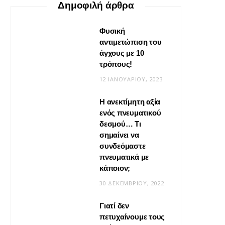
Δημοφιλή άρθρα
Φυσική
αντιμετώπιση του
άγχους με 10
τρόπους!
12 ΙΑΝΟΥΑΡΊΟΥ, 2023
Η ανεκτίμητη αξία
VIRAL
ενός πνευματικού
δεσμού… Τι
Βίντεο: Μεταμόρφωσε το
σημαίνει να
φουλάρι σου σε κιμονό
συνδεόμαστε
πνευματικά με
20 ΜΑΪ́ΟΥ, 2026
κάποιον;
30 ΔΕΚΕΜΒΡΊΟΥ, 2022
Γιατί δεν
πετυχαίνουμε τους