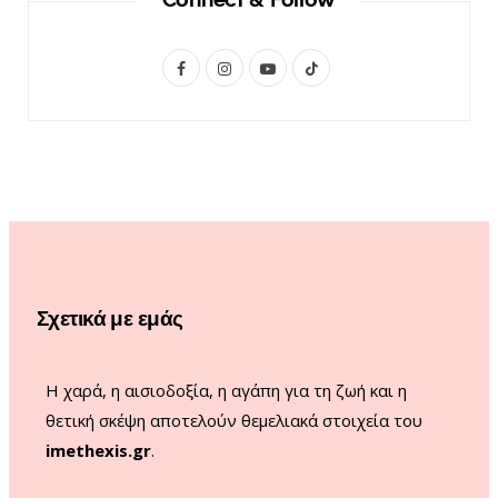
F
I
Y
T
a
n
o
i
c
s
u
k
e
t
T
T
b
a
u
o
o
g
b
k
o
r
e
Σχετικά με εμάς
k
a
m
Η χαρά, η αισιοδοξία, η αγάπη για τη ζωή και η
θετική σκέψη αποτελούν θεμελιακά στοιχεία του
imethexis.gr
.