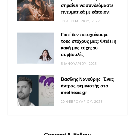
σημαίνει να συνδεόμαστε
πνευματικά με κάποιον;
30 ΔΕΚΕΜΒΡΊΟΥ, 2022
Γιατί δεν πετυχαίνουμε
τους στόχους μας; Φταίει η
κακή μας τύχη; 10
συμβουλές
5 ΙΑΝΟΥΑΡΊΟΥ, 2023
Βασίλης Νανούρης: Ένας
άντρας φεμινιστής στο
imethexis.gr
20 ΦΕΒΡΟΥΑΡΊΟΥ, 2023
Connect & Follow