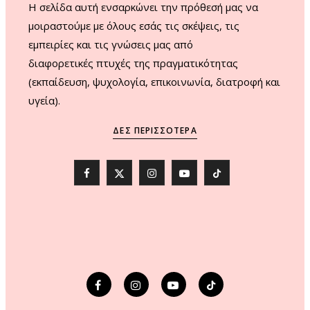
H σελίδα αυτή ενσαρκώνει την πρόθεσή μας να
μοιραστούμε με όλους εσάς τις σκέψεις, τις
εμπειρίες και τις γνώσεις μας από
διαφορετικές πτυχές της πραγματικότητας
(εκπαίδευση, ψυχολογία, επικοινωνία, διατροφή και
υγεία).
ΔΕΣ ΠΕΡΙΣΣΌΤΕΡΑ
F
X
I
Y
T
a
(
n
o
i
c
T
s
u
k
e
w
t
T
T
b
i
a
u
o
o
t
g
b
k