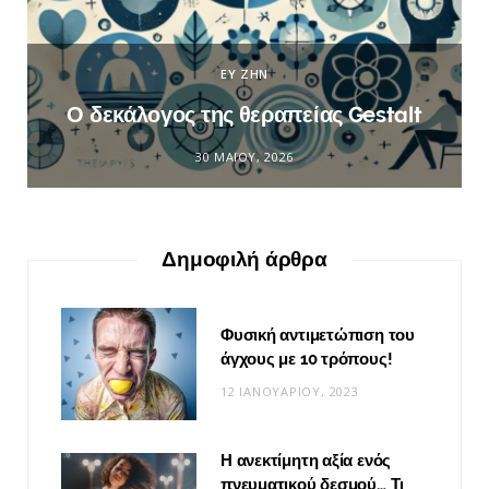
ΕΥ ΖΗΝ
Ο δεκάλογος της θεραπείας Gestalt
30 ΜΑΪ́ΟΥ, 2026
Δημοφιλή άρθρα
Φυσική αντιμετώπιση του
άγχους με 10 τρόπους!
12 ΙΑΝΟΥΑΡΊΟΥ, 2023
Η ανεκτίμητη αξία ενός
πνευματικού δεσμού… Τι