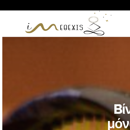
Bί
μόν