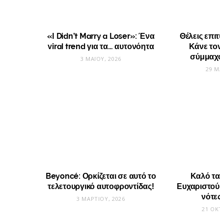
«I Didn’t Marry a Loser»: Ένα
Θέλεις επι
viral trend για τα… αυτονόητα
Κάνε το
σύμμαχο
3 ΜΑΪ́ΟΥ, 2026
29 Μ
Beyoncé: Ορκίζεται σε αυτό το
Καλό τα
τελετουργικό αυτοφροντίδας!
Ευχαριστούμε
νότες
3 ΜΑΡΤΊΟΥ, 2026
21 ΟΚ