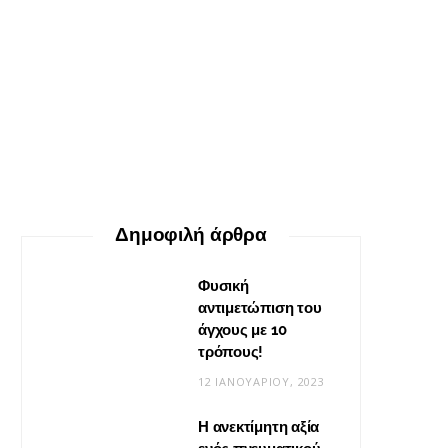
ΕΥ ΖΗΝ
Ο δεκάλογος της θεραπείας
Gestalt
30 ΜΑΪ́ΟΥ, 2026
Δημοφιλή άρθρα
Φυσική
αντιμετώπιση του
άγχους με 10
τρόπους!
12 ΙΑΝΟΥΑΡΊΟΥ, 2023
Η ανεκτίμητη αξία
VIRAL