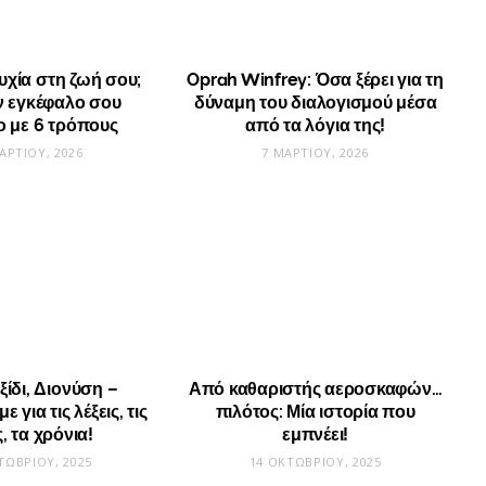
τυχία στη ζωή σου;
Oprah Winfrey: Όσα ξέρει για τη
ν εγκέφαλο σου
δύναμη του διαλογισμού μέσα
 με 6 τρόπους
από τα λόγια της!
ΑΡΤΊΟΥ, 2026
7 ΜΑΡΤΊΟΥ, 2026
ξίδι, Διονύση –
Από καθαριστής αεροσκαφών…
 για τις λέξεις, τις
πιλότος: Μία ιστορία που
, τα χρόνια!
εμπνέει!
ΤΩΒΡΊΟΥ, 2025
14 ΟΚΤΩΒΡΊΟΥ, 2025