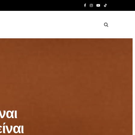
F
I
Y
T
a
n
o
i
c
s
u
k
e
t
T
T
b
a
u
o
o
g
b
k
o
r
e
k
a
m
ναι
ίναι