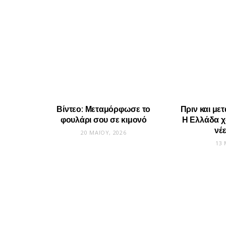
Βίντεο: Μεταμόρφωσε το
Πριν και μετ
φουλάρι σου σε κιμονό
Η Ελλάδα χω
νέ
20 ΜΑΪ́ΟΥ, 2026
13 