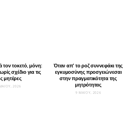
ά τον τοκετό, μόνη:
Όταν απ’ το ροζ συννεφάκι της
ρίς σχέδιο για τις
εγκυμοσύνης προσγειώνεσαι
ες μητέρες
στην πραγματικότητα της
μητρότητας
ΜΑΪ́ΟΥ, 2026
9 ΜΑΪ́ΟΥ, 2026