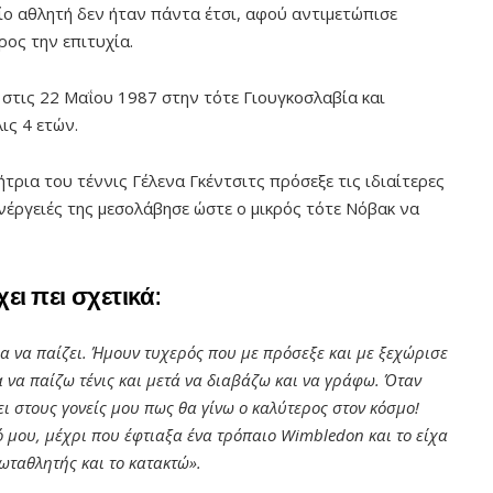
ο αθλητή δεν ήταν πάντα έτσι, αφού αντιμετώπισε
ρος την επιτυχία.
 στις 22 Μαΐου 1987 στην τότε Γιουγκοσλαβία και
λις 4 ετών.
ήτρια του τέννις Γέλενα Γκέντσιτς πρόσεξε τις ιδιαίτερες
 ενέργειές της μεσολάβησε ώστε ο μικρός τότε Νόβακ να
ει πει σχετικά:
 να παίζει. Ήμουν τυχερός που με πρόσεξε και με ξεχώρισε
να παίζω τένις και μετά να διαβάζω και να γράφω. Όταν
ει στους γονείς μου πως θα γίνω ο καλύτερος στον κόσμο!
 μου, μέχρι που έφτιαξα ένα τρόπαιο Wimbledon και το είχα
ωταθλητής και το κατακτώ».