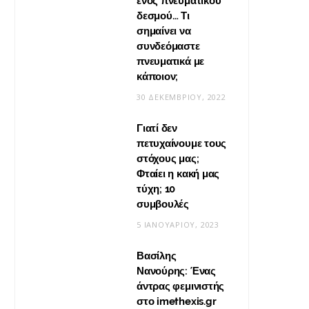
ενός πνευματικού
δεσμού… Τι
Βίντεο: Μεταμόρφωσε το
σημαίνει να
φουλάρι σου σε κιμονό
συνδεόμαστε
πνευματικά με
20 ΜΑΪ́ΟΥ, 2026
κάποιον;
30 ΔΕΚΕΜΒΡΊΟΥ, 2022
Γιατί δεν
πετυχαίνουμε τους
στόχους μας;
Φταίει η κακή μας
τύχη; 10
συμβουλές
5 ΙΑΝΟΥΑΡΊΟΥ, 2023
Βασίλης
Νανούρης: Ένας
ΣΧΈΣΕΙΣ
άντρας φεμινιστής
Η φροντίδα δεν είναι «δώσ’ το
στο imethexis.gr